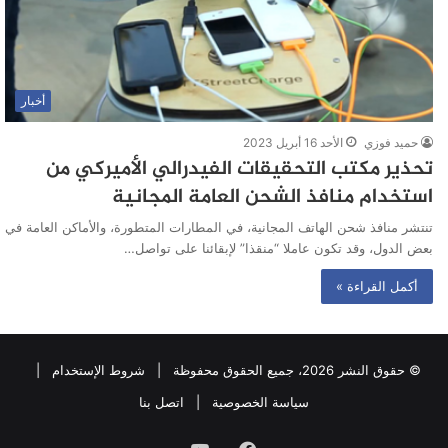
أخبار
حميد فوزي
الأحد 16 أبريل 2023
تحذير مكتب التحقيقات الفيدرالي الأميركي من
استخدام منافذ الشحن العامة المجانية
تنتشر منافذ شحن الهاتف المجانية، في المطارات المتطورة، والأماكن العامة في
بعض الدول، وقد تكون عاملا “منقذا” لإبقائنا على تواصل…
أكمل القراءة »
© حقوق النشر 2026، جميع الحقوق محفوظة |
شروط الإستخدام
|
سياسة الخصوصية
|
اتصل بنا