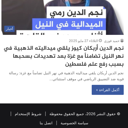
أخبار
حميد فوزي
الثلاثاء 27 مايو 2025
نجم الدين أربكان كيوز يلقي ميداليته الذهبية في
نهر النيل تضامناً مع غزة بعد تهديدات بسحبها
بسبب رفع علم فلسطين
نجم الدين أربكان يلقي ميداليته الذهبية في نهر النيل تضامناً مع غزة: رسالة
قوية ضد التضييق الرياضي في موقف استثنائي…
أكمل القراءة »
© حقوق النشر 2026، جميع الحقوق محفوظة |
شروط الإستخدام
|
سياسة الخصوصية
|
اتصل بنا