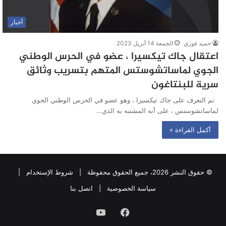
أخبار
حميد فوزي
الجمعة 14 أبريل 2023
اعتقال جاك تيكسيرا ، عضو في الحرس الوطني
الجوي لماساتشوستس المتهم بتسريب وثائق
سرية للبنتاغون
تم التعرف على جاك تيكسيرا ، وهو عضو في الحرس الوطني الجوي
لماساتشوستس ، على أنه المشتبه به الذي…
أكمل القراءة »
© حقوق النشر 2026، جميع الحقوق محفوظة |
شروط الإستخدام
|
سياسة الخصوصية
|
اتصل بنا
فيسبوك
يوتيوب