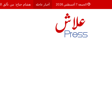
هشام جناح: من تألق الك
الجمعة 7 أغسطس 2026
أخبار عاجلة