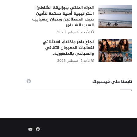
الدرك الملكي ببوزنيقة الشاطئ:
استراتيجية أمنية محكمة لتأمين
صيف المصطافين وضمان إنسيابية
السير بالشاطئ
الأحد 2 أغسطس 2026
نجاح باهر واختتام استثنائي
لفعاليات المهرجان الثقافي
والسياحي بالمنصورية.
الأحد 2 أغسطس 2026
تابعنا على فيسبوك
فيسبوك
يوتيوب