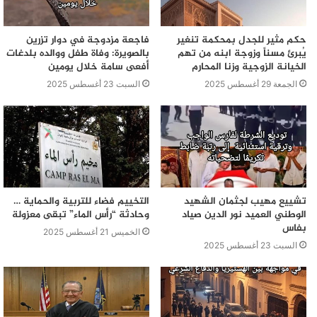
حكم مثير للجدل بمحكمة تنغير
فاجعة مزدوجة في دوار تزرين
يُبرئ مسناً وزوجة ابنه من تهم
بالصويرة: وفاة طفل ووالده بلدغات
الخيانة الزوجية وزنا المحارم
أفعى سامة خلال يومين
الجمعة 29 أغسطس 2025
السبت 23 أغسطس 2025
تشييع مهيب لجثمان الشهيد
التخييم فضاء للتربية والحماية …
الوطني العميد نور الدين صياد
وحادثة “رأس الماء” تبقى معزولة
بفاس
الخميس 21 أغسطس 2025
السبت 23 أغسطس 2025