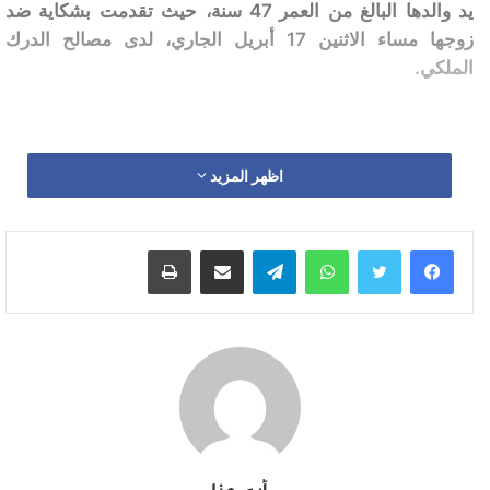
يد والدها البالغ من العمر 47 سنة، حيث تقدمت بشكاية ضد
زوجها مساء الاثنين 17 أبريل الجاري، لدى مصالح الدرك
الملكي.
اظهر المزيد
وتضيف نفس المصادر أنه تم الاستماع للطفلة الضحية
ولوالدتها، بناء على تعليمات الوكيل العام للملك بمحكمة
الاستئناف بسطات، إذ تبين من خلال مجريات البحث أن الأب
واتساب
تيلقرام
مشاركة عبر البريد
طباعة
كان يمارس الجنس على ابنته بشكل سطحي ما يقارب الأربع
سنوات.
وقامت عناصر الدرك الملكي باعتقال المعني بالأمر ووضعه تحت
تدابير الحراسة النظرية في انتظار إحالته على أنظار الوكيل
العام للملك بمحكمة الاستئناف بسطات للنظر في صك التهم
الموجهة إليه.