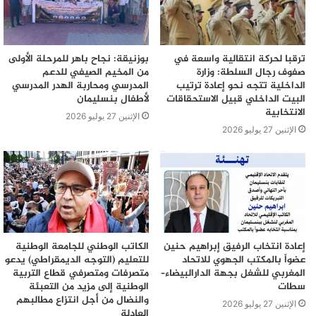
ترقبا لحركة انتقالية واسعة في
بوزنيقة: نجاح باهر للمرحلة الأولى
صفوف رجال السلطة: وزارة
من المخيم الصيفي للدعم
الداخلية تتجه نحو إعادة ترتيب
المدرسي ومحاربة الهدر المدرسي
البيت الداخلي قبيل الاستحقاقات
لأطفال بنسليمان
الانتخابية
الإثنين 27 يوليو 2026
الإثنين 27 يوليو 2026
إعادة انتخاب الرفيق إبراهيم حنين
الكاتب الوطني للجامعة الوطنية
عضواً بالمكتب الجهوي للاتحاد
للتعليم (التوجه الديمقراطي) يدعو
المغربي للشغل بجهة الدارالبيضاء–
متصرفات ومتصرفي قطاع التربية
سطات
الوطنية إلى مزيد من التعبئة
والنضال من أجل انتزاع مطالبهم
الإثنين 27 يوليو 2026
العادلة