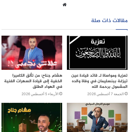
الحميدي وعدد من المتهمين الآخرين في أفعال جرمية أدت إلى
موقع
خسائر مالية جسيمة، لتتم متابعتهم في حالة سراح قبل صدور
الويب
الأحكام النهائية
مقالات ذات صلة
تعزية ومواساة لـ قائد قيادة عين
هشام جناح: من تألق الكاميرا
تيزغة ببنسليمان في وفاة والده
الخفية إلى قيادة السهرات الفنية
المشمول برحمة الله
في الهواء الطلق
الجمعة 7 أغسطس 2026
الأربعاء 5 أغسطس 2026