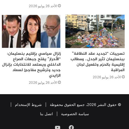
الأحد 26 يوليو 2026
تسريبات “تجديد عقد النظافة”
زلزال سياسي بإقليم بنسليمان:
ببنسليمان تثير الجدل.. ومطالب
“الأحرار” يفتح جبهات الصراع
إقليمية بالحزم وتفعيل لجان
الداخلي ويستعد للانتخابات بإنزال
المراقبة
جديد وترشيح مفاجئ لسعاد
الزايدي
الأحد 26 يوليو 2026
الأحد 26 يوليو 2026
© حقوق النشر 2026، جميع الحقوق محفوظة |
شروط الإستخدام
|
سياسة الخصوصية
|
اتصل بنا
فيسبوك
يوتيوب