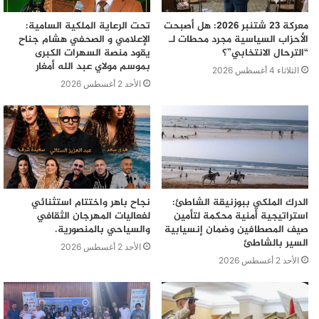
معركة 23 شتنبر 2026: هل أصبحت
تحت الرعاية الملكية السامية:
الأحزاب السياسية مجرد محطات لـ
الإعلامي و الصحفي هشام جناح
“الترحال الانتخابي”؟
يقود منصة السهرات الكبرى
بموسم مولاي عبد الله أمغار
الثلاثاء 4 أغسطس 2026
الأحد 2 أغسطس 2026
الدرك الملكي ببوزنيقة الشاطئ:
نجاح باهر واختتام استثنائي
استراتيجية أمنية محكمة لتأمين
لفعاليات المهرجان الثقافي
صيف المصطافين وضمان إنسيابية
والسياحي بالمنصورية.
السير بالشاطئ
الأحد 2 أغسطس 2026
الأحد 2 أغسطس 2026