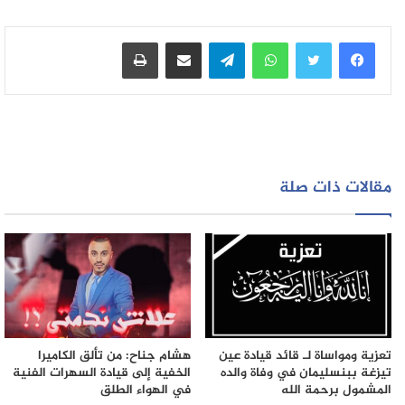
واتساب
تيلقرام
مشاركة عبر البريد
طباعة
مقالات ذات صلة
تعزية ومواساة لـ قائد قيادة عين
هشام جناح: من تألق الكاميرا
تيزغة ببنسليمان في وفاة والده
الخفية إلى قيادة السهرات الفنية
المشمول برحمة الله
في الهواء الطلق