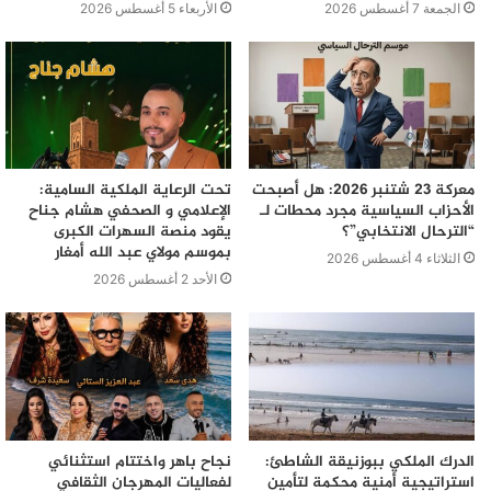
الجمعة 7 أغسطس 2026
الأربعاء 5 أغسطس 2026
معركة 23 شتنبر 2026: هل أصبحت
تحت الرعاية الملكية السامية:
الأحزاب السياسية مجرد محطات لـ
الإعلامي و الصحفي هشام جناح
“الترحال الانتخابي”؟
يقود منصة السهرات الكبرى
بموسم مولاي عبد الله أمغار
الثلاثاء 4 أغسطس 2026
الأحد 2 أغسطس 2026
الدرك الملكي ببوزنيقة الشاطئ:
نجاح باهر واختتام استثنائي
استراتيجية أمنية محكمة لتأمين
لفعاليات المهرجان الثقافي