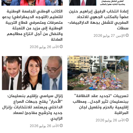
إعادة انتخاب الرفيق إبراهيم حنين
الكاتب الوطني للجامعة الوطنية
عضواً بالمكتب الجهوي للاتحاد
للتعليم (التوجه الديمقراطي) يدعو
المغربي للشغل بجهة الدارالبيضاء–
متصرفات ومتصرفي قطاع التربية
سطات
الوطنية إلى مزيد من التعبئة
والنضال من أجل انتزاع مطالبهم
الإثنين 27 يوليو 2026
العادلة
الأحد 26 يوليو 2026
تسريبات “تجديد عقد النظافة”
زلزال سياسي بإقليم بنسليمان:
ببنسليمان تثير الجدل.. ومطالب
“الأحرار” يفتح جبهات الصراع
إقليمية بالحزم وتفعيل لجان
الداخلي ويستعد للانتخابات بإنزال
المراقبة
جديد وترشيح مفاجئ لسعاد
الزايدي
الأحد 26 يوليو 2026
الأحد 26 يوليو 2026