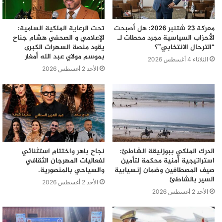
معركة 23 شتنبر 2026: هل أصبحت
تحت الرعاية الملكية السامية:
الأحزاب السياسية مجرد محطات لـ
الإعلامي و الصحفي هشام جناح
“الترحال الانتخابي”؟
يقود منصة السهرات الكبرى
بموسم مولاي عبد الله أمغار
الثلاثاء 4 أغسطس 2026
الأحد 2 أغسطس 2026
الدرك الملكي ببوزنيقة الشاطئ:
نجاح باهر واختتام استثنائي
استراتيجية أمنية محكمة لتأمين
لفعاليات المهرجان الثقافي
صيف المصطافين وضمان إنسيابية
والسياحي بالمنصورية.
السير بالشاطئ
الأحد 2 أغسطس 2026
الأحد 2 أغسطس 2026