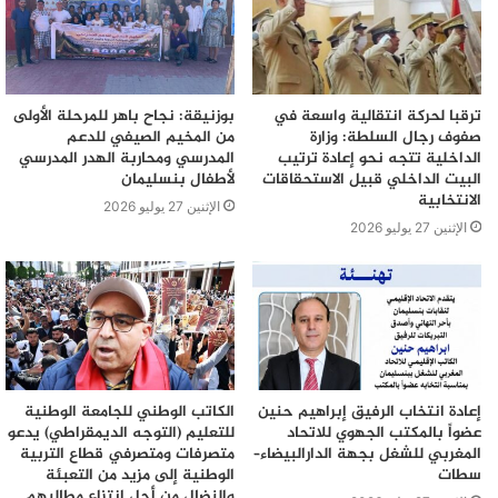
ترقبا لحركة انتقالية واسعة في
بوزنيقة: نجاح باهر للمرحلة الأولى
صفوف رجال السلطة: وزارة
من المخيم الصيفي للدعم
الداخلية تتجه نحو إعادة ترتيب
المدرسي ومحاربة الهدر المدرسي
البيت الداخلي قبيل الاستحقاقات
لأطفال بنسليمان
الانتخابية
الإثنين 27 يوليو 2026
الإثنين 27 يوليو 2026
إعادة انتخاب الرفيق إبراهيم حنين
الكاتب الوطني للجامعة الوطنية
عضواً بالمكتب الجهوي للاتحاد
للتعليم (التوجه الديمقراطي) يدعو
المغربي للشغل بجهة الدارالبيضاء–
متصرفات ومتصرفي قطاع التربية
سطات
الوطنية إلى مزيد من التعبئة
والنضال من أجل انتزاع مطالبهم