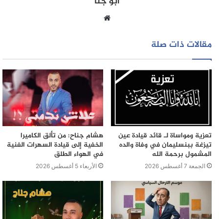
أبو جنا
موقع
الويب
مقالات ذات صلة
تعزية ومواساة لـ قائد قيادة عين
هشام جناح: من تألق الكاميرا
تيزغة ببنسليمان في وفاة والده
الخفية إلى قيادة السهرات الفنية
المشمول برحمة الله
في الهواء الطلق
الجمعة 7 أغسطس 2026
الأربعاء 5 أغسطس 2026