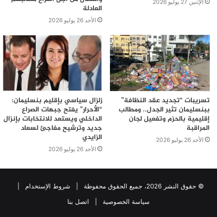
الإثنين 27 يوليو 2026
العادلة
الأحد 26 يوليو 2026
تسريبات “تجديد عقد النظافة”
زلزال سياسي بإقليم بنسليمان:
ببنسليمان تثير الجدل.. ومطالب
“الأحرار” يفتح جبهات الصراع
إقليمية بالحزم وتفعيل لجان
الداخلي ويستعد للانتخابات بإنزال
المراقبة
جديد وترشيح مفاجئ لسعاد
الزايدي
الأحد 26 يوليو 2026
الأحد 26 يوليو 2026
© حقوق النشر 2026، جميع الحقوق محفوظة |
شروط الإستخدام
|
سياسة الخصوصية
|
اتصل بنا