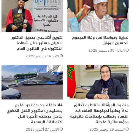
تعزية ومواساة في وفاة المرحوم
تتويج أكاديمي متميز: الدكتور
الحسين المواق
سفيان مستور ينال شهادة
الدكتوراه في القانون العام
الثلاثاء 30 ديسمبر 2025
الأحد 14 ديسمبر 2025
منظمة المرأة الاستقلالية تُطلق
44 حافلة جديدة نحو اقليم
نداءً وطنياً لمواجهة العنف ضد
بنسليمان: مشروع النقل الحضري
النساء وتطالب بإصلاحات قانونية
يدخل مرحلته الأخيرة قبل
ومؤسساتية عاجلة
الانطلاقة الرسمية
السبت 29 نوفمبر 2025
الإثنين 27 أكتوبر 2025