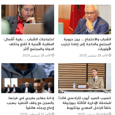
الشباب والاحتجاج … بين حيوية
احتجاجات الشباب … رقية أشمال:
المجتمع والحاجة إلى إعادة ترتيب
المقاربة الأمنية لا تُقنع وتكلف
الأولويات
الدولة والمجتمع أكثر
الأحد 28 سبتمبر 2025
الأحد 28 سبتمبر 2025
تنصيب السيد أيوب لكرادسي قائداً
إدانة مهاجر مغربي في فرنسا
للملحقة الإدارية الثالثة ببوزنيقة
بالسجن مع وقف التنفيذ بسبب
خلفاً للراحل المهدي بوتكيوط
إزعاج زوجته هاتفياً
الثلاثاء 16 سبتمبر 2025
الأحد 31 أغسطس 2025