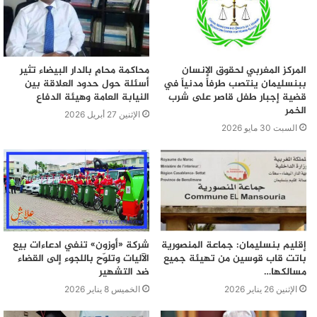
المركز المغربي لحقوق الإنسان
محاكمة محامٍ بالدار البيضاء تثير
ببنسليمان ينتصب طرفاً مدنياً في
أسئلة حول حدود العلاقة بين
قضية إجبار طفل قاصر على شرب
النيابة العامة وهيئة الدفاع
الخمر
الإثنين 27 أبريل 2026
السبت 30 مايو 2026
إقليم بنسليمان: جماعة المنصورية
شركة «أوزون» تنفي ادعاءات بيع
باتت قاب قوسين من تهيئة جميع
الآليات وتلوّح باللجوء إلى القضاء
مسالكها…
ضد التشهير
الإثنين 26 يناير 2026
الخميس 8 يناير 2026