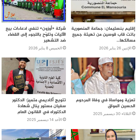
إقليم بنسليمان: جماعة المنصورية
شركة «أوزون» تنفي ادعاءات بيع
باتت قاب قوسين من تهيئة جميع
الآليات وتلوّح باللجوء إلى القضاء
مسالكها…
ضد التشهير
الإثنين 26 يناير 2026
الخميس 8 يناير 2026
تعزية ومواساة في وفاة المرحوم
تتويج أكاديمي متميز: الدكتور
الحسين المواق
سفيان مستور ينال شهادة
الدكتوراه في القانون العام
الثلاثاء 30 ديسمبر 2025
الأحد 14 ديسمبر 2025