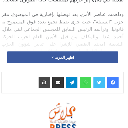
وداهمت عناصر الأمن، بعد توصلها بإخبارية في الموضوع، مقر
حزب “السنبلة”، حيث جرى ضبط تجمع بعدد فوق المسموح به
قانونيا، وترأسه الرئيس السابق للمجلس الجماعي لبني ملال،
أحمد شدا، والمكلف من قبل الأمين العام لحزب الحركة
الشعبية امحند العنصر، للإشرا على تدبير شؤون الحزب
ومساعدة الهياكل التنظيمية على الاطلاع بالمهام المنوطة بها.
اظهر المزيد
وحسب المعطيات المتوفرة، فقد أسفرت عملية مداهمة المقر
الحزبي، عن توقيف أزيد من 120 شخص، جلهم نساء، حوالي
واتساب
تيلقرام
مشاركة عبر البريد
طباعة
70، كانوا داخل المقر من أجل إنتخاب كاتب الفرع المحلي
للحزب.
وجرى وضع حد لـ”التجمع الممنوع”، وفق إفادة مصدر محلي،
دون تحرير مخالفات في حق المخالفين.
يشار أنه من الوجوه المحتملة لتقلد مهام كاتب الفرع الحزبي،