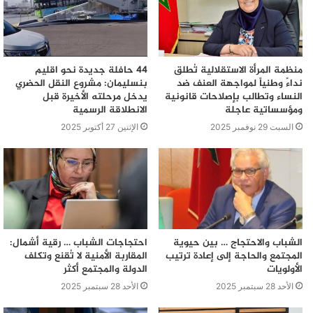
منظمة المرأة الاستقلالية تُطلق
44 حافلة جديدة نحو اقليم
نداءً وطنياً لمواجهة العنف ضد
بنسليمان: مشروع النقل الحضري
النساء وتطالب بإصلاحات قانونية
يدخل مرحلته الأخيرة قبل
ومؤسساتية عاجلة
الانطلاقة الرسمية
السبت 29 نوفمبر 2025
الإثنين 27 أكتوبر 2025
الشباب والاحتجاج … بين حيوية
احتجاجات الشباب … رقية أشمال:
المجتمع والحاجة إلى إعادة ترتيب
المقاربة الأمنية لا تُقنع وتكلف
الأولويات
الدولة والمجتمع أكثر
الأحد 28 سبتمبر 2025
الأحد 28 سبتمبر 2025