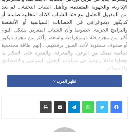
الإدارية، والجهوية المتقدمة، وتأهيل البنيات التحتية… لم يعد
من المقبول التعامل مع فئة الشباب ككتلة انتخابية صامتة أو
كديكور ديموغرافي في الخطابات السياسية أو الأنشطة
والبرامج الحزبية. خصوصا وأن الشباب المغربي يشكل اليوم
أكثر من مجرد فئة ديموغرافية واسعة، وأكثر من مجرد ديكور
أو صفوف مستوية لأخذ الصور برفقتهم… إنهم طاقة مجتمعية
دينامية تمتلك من الوعي، والمعرفة، والقدرة على الابتكار ما
يجعلها فاعلا رئيسيا في عمليات التحول السياسي والاقتصادي
والاجتماعي.
اظهر المزيد
لقد أصبح من الضروري الاعتراف بقدرات الشباب وبحقهم في
المشاركة الفعلية في صياغة السياسات العمومية وتطبيقها، لأن
المواكبة الفعلية لمبادرات الشباب تعني توفير التكوين،
واتساب
تيلقرام
مشاركة عبر البريد
طباعة
ودعمهم مؤسساتيا، وتشجيعهم على صنع مشاريعهم الخاصة
وتحقيق أحلامهم عبر تيسير مساطر إنشاء المقاولات
والشركات لفائدتهم، والزيادة في مناصب الوظائف العمومية،
وإخراج المجلس الاستشاري للشباب والعمل الجمعوي وضمان