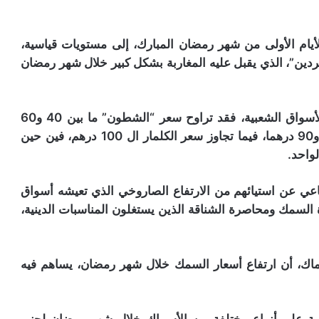
أيام الأولى من شهر رمضان المبارك، إلى مستويات قياسية،
ين”، الذي يقبل عليه المغاربة بشكل كبير خلال شهر رمضان
وحسب ما رصدته جريدة “علاش بريس” بعدد من الأسواق الشعبية، فقد تراوح سعر “الشطون” ما بين 40 و60
درهما، حسب جودته، وبلغ ثمن “الصول” ما بين 70 و90 درهما، فيما تجاوز سعر الكلمار ال 100 درهم، فين حين
اعي عن استيائهم من الارتفاع الصاروخي الذي تعيشه أسواق
ة السمك ومحاصرة الشناقة الذين يستغلون المناسبات الدينية،
ماك، أن ارتفاع أسعار السمك خلال شهر رمضان، يساهم فيه
اربة على أنواع مختلفة من الأسماك خلال شهر رمضان لجني