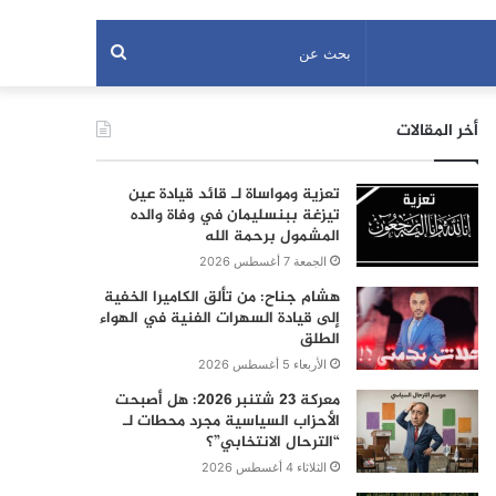
بحث
عن
أخر المقالات
تعزية ومواساة لـ قائد قيادة عين
تيزغة ببنسليمان في وفاة والده
المشمول برحمة الله
الجمعة 7 أغسطس 2026
هشام جناح: من تألق الكاميرا الخفية
إلى قيادة السهرات الفنية في الهواء
الطلق
الأربعاء 5 أغسطس 2026
معركة 23 شتنبر 2026: هل أصبحت
الأحزاب السياسية مجرد محطات لـ
“الترحال الانتخابي”؟
الثلاثاء 4 أغسطس 2026