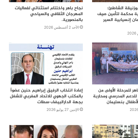
بوزنيقة الشاطئ:
نجاح باهر واختتام استثنائي لفعاليات
ية محكمة لتأمين صيف
المهرجان الثقافي والسياحي
ن إنسيابية السير
بالمنصورية.
الأحد 2 أغسطس 2026
اهر للمرحلة الأولى من
إعادة انتخاب الرفيق إبراهيم حنين عضواً
للدعم المدرسي ومحاربة
بالمكتب الجهوي للاتحاد المغربي للشغل
لأطفال بنسليمان
بجهة الدارالبيضاء–سطات
الإثنين 27 يوليو 2026