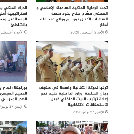
تحت الرعاية الملكية السامية: الإعلامي و
الدرك الملكي ب
الصحفي هشام جناح يقود منصة
استراتيجية أمن
السهرات الكبرى بموسم مولاي عبد الله
المصطافين وضما
أمغار
بالشاطئ
الأحد 2 أغسطس 2026
الأحد 2 أغسطس 2026
ترقبا لحركة انتقالية واسعة في صفوف
بوزنيقة: نجاح ب
رجال السلطة: وزارة الداخلية تتجه نحو
المخيم الصيفي 
إعادة ترتيب البيت الداخلي قبيل
الهدر المدرسي 
الاستحقاقات الانتخابية
الإثنين 27 يوليو 2026
الإثنين 27 يوليو 2026