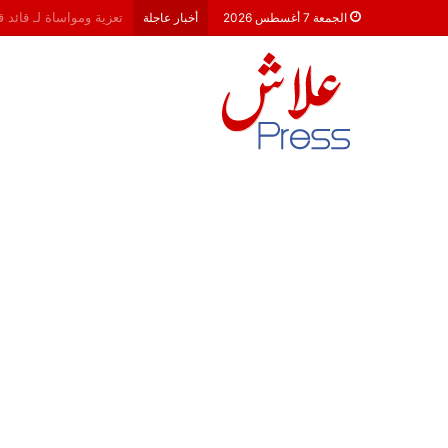
هشام جناح: من تألق الك
الجمعة 7 أغسطس 2026
أخبار عاجلة