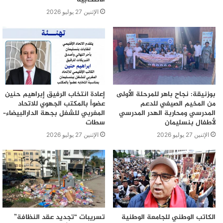
الإثنين 27 يوليو 2026
بوزنيقة: نجاح باهر للمرحلة الأولى
إعادة انتخاب الرفيق إبراهيم حنين
من المخيم الصيفي للدعم
عضواً بالمكتب الجهوي للاتحاد
المدرسي ومحاربة الهدر المدرسي
المغربي للشغل بجهة الدارالبيضاء–
لأطفال بنسليمان
سطات
الإثنين 27 يوليو 2026
الإثنين 27 يوليو 2026
الكاتب الوطني للجامعة الوطنية
تسريبات “تجديد عقد النظافة”