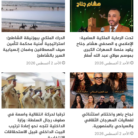
تحت الرعاية الملكية السامية:
الدرك الملكي ببوزنيقة الشاطئ:
الإعلامي و الصحفي هشام جناح
استراتيجية أمنية محكمة لتأمين
يقود منصة السهرات الكبرى
صيف المصطافين وضمان إنسيابية
بموسم مولاي عبد الله أمغار
السير بالشاطئ
الأحد 2 أغسطس 2026
الأحد 2 أغسطس 2026
نجاح باهر واختتام استثنائي
ترقبا لحركة انتقالية واسعة في
لفعاليات المهرجان الثقافي
صفوف رجال السلطة: وزارة
والسياحي بالمنصورية.
الداخلية تتجه نحو إعادة ترتيب
البيت الداخلي قبيل الاستحقاقات
الأحد 2 أغسطس 2026
الانتخابية