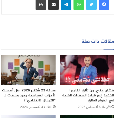
المعرض
وتشجيعا لهذه المواهب الشابة الثلاث التي تشق طريقها بكل
ثبات في عالم الفن التشكيلي متحدية كل الصعاب والعوائق
فإننا ننوه بنجاحهم و تألقهم في هذا المجال الفني و الثقافي…
مقالات ذات صلة
هشام جناح: من تألق الكاميرا
معركة 23 شتنبر 2026: هل أصبحت
الخفية إلى قيادة السهرات الفنية
الأحزاب السياسية مجرد محطات لـ
في الهواء الطلق
“الترحال الانتخابي”؟
الأربعاء 5 أغسطس 2026
الثلاثاء 4 أغسطس 2026