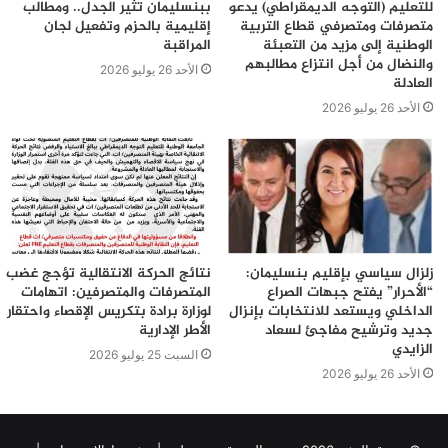
للتعليم (التوجه الديمقراطي) يدعو
ببنسليمان تثير الجدل.. ومطالب
متصرفات ومتصرفي قطاع التربية
إقليمية بالحزم وتفعيل لجان
الوطنية إلى مزيد من التعبئة
المراقبة
والنضال من أجل انتزاع مطالبهم
الأحد 26 يوليو 2026
العادلة
الأحد 26 يوليو 2026
زلزال سياسي بإقليم بنسليمان:
نتائج الحركة الانتقالية تؤجج غضب
“الأحرار” يفتح جبهات الصراع
المتصرفات والمتصرفين: اتهامات
الداخلي ويستعد للانتخابات بإنزال
لوزارة برادة بتكريس الإقصاء واحتقار
جديد وترشيح مفاجئ لسعاد
الأطر الإدارية
الزايدي
السبت 25 يوليو 2026
الأحد 26 يوليو 2026