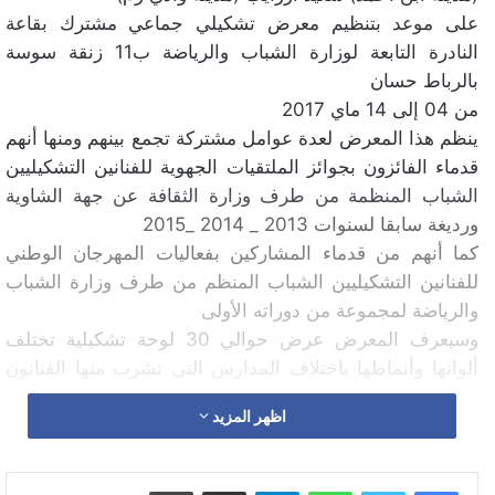
على موعد بتنظيم معرض تشكيلي جماعي مشترك بقاعة
النادرة التابعة لوزارة الشباب والرياضة ب11 زنقة سوسة
بالرباط حسان
من 04 إلى 14 ماي 2017
ينظم هذا المعرض لعدة عوامل مشتركة تجمع بينهم ومنها أنهم
قدماء الفائزون بجوائز الملتقيات الجهوية للفنانين التشكيليين
الشباب المنظمة من طرف وزارة الثقافة عن جهة الشاوية
ورديغة سابقا لسنوات 2013 _ 2014 _2015
كما أنهم من قدماء المشاركين بفعاليات المهرجان الوطني
للفنانين التشكيليين الشباب المنظم من طرف وزارة الشباب
والرياضة لمجموعة من دوراته الأولى
وسيعرف المعرض عرض حوالي 30 لوحة تشكيلية تختلف
ألوانها وأنماطها باختلاف المدارس التي تشرب منها الفنانون
حيت تحمل تيمة المعرض ثلاث رؤى مختلفة وهذا ما يبرز
اظهر المزيد
اختيار ( رؤى ) عنوانا لهذا المعرض
وسيفتتح هذا المعرض رسميا يوم الجمعة 05 ماي بحضور
الفنانون المشاركون به قصد التواصل مع الصحافة وزوار هذا
واتساب
تيلقرام
مشاركة عبر البريد
طباعة