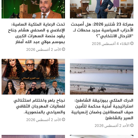
معركة 23 شتنبر 2026: هل أصبحت
تحت الرعاية الملكية السامية:
الأحزاب السياسية مجرد محطات لـ
الإعلامي و الصحفي هشام جناح
“الترحال الانتخابي”؟
يقود منصة السهرات الكبرى
بموسم مولاي عبد الله أمغار
الثلاثاء 4 أغسطس 2026
الأحد 2 أغسطس 2026
الدرك الملكي ببوزنيقة الشاطئ:
نجاح باهر واختتام استثنائي
استراتيجية أمنية محكمة لتأمين
لفعاليات المهرجان الثقافي
صيف المصطافين وضمان إنسيابية
والسياحي بالمنصورية.
السير بالشاطئ
الأحد 2 أغسطس 2026
الأحد 2 أغسطس 2026