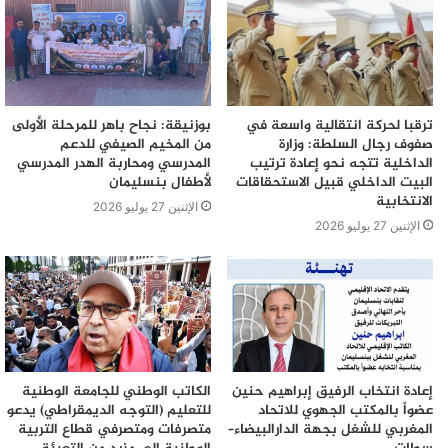
ترقبا لحركة انتقالية واسعة في
بوزنيقة: نجاح باهر للمرحلة الأولى
صفوف رجال السلطة: وزارة
من المخيم الصيفي للدعم
الداخلية تتجه نحو إعادة ترتيب
المدرسي ومحاربة الهدر المدرسي
البيت الداخلي قبيل الاستحقاقات
لأطفال بنسليمان
الانتخابية
الإثنين 27 يوليو 2026
الإثنين 27 يوليو 2026
إعادة انتخاب الرفيق إبراهيم حنين
الكاتب الوطني للجامعة الوطنية
عضواً بالمكتب الجهوي للاتحاد
للتعليم (التوجه الديمقراطي) يدعو
المغربي للشغل بجهة الدارالبيضاء–
متصرفات ومتصرفي قطاع التربية