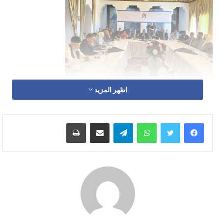
اظهر المزيد
تضمن برنامج الورشة تقديم مداخلتين، الأولى حول السياق
والمبادئ والقواعد العامة للدليل العملي لتدبير حالات الإضراب
واتساب
تيلقرام
مشاركة عبر البريد
طباعة
عن الطعام بالمؤسسات السجنية بالمغرب، من طرف الأستاذ
عبد الرفيع حمضي، مدير مديرية الحماية والرصد بالمجلس
الوطني لحقوق الإنسان، والثانية حول تفعيل وآجرأة الدليل من
تقديم الدكتور توفيق أبطال، عن رئيس قسم الرعاية الصحية
بالمندوبية العامة لإدارة السجون وإعادة الإدماج.