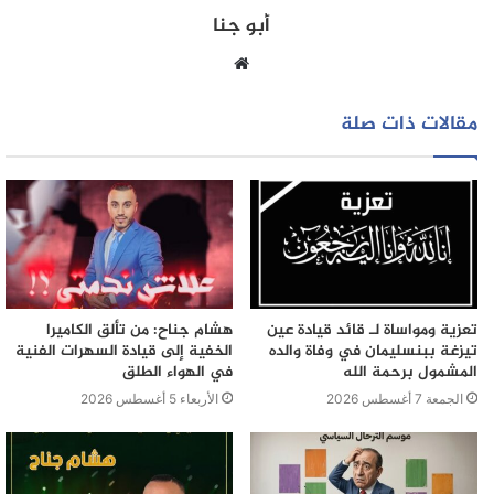
أبو جنا
موقع
الويب
مقالات ذات صلة
تعزية ومواساة لـ قائد قيادة عين
هشام جناح: من تألق الكاميرا
تيزغة ببنسليمان في وفاة والده
الخفية إلى قيادة السهرات الفنية
المشمول برحمة الله
في الهواء الطلق
الجمعة 7 أغسطس 2026
الأربعاء 5 أغسطس 2026