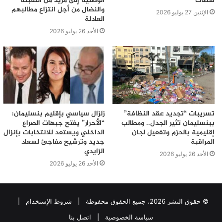
سطات
الوطنية إلى مزيد من التعبئة
والنضال من أجل انتزاع مطالبهم
الإثنين 27 يوليو 2026
العادلة
الأحد 26 يوليو 2026
تسريبات “تجديد عقد النظافة”
زلزال سياسي بإقليم بنسليمان:
ببنسليمان تثير الجدل.. ومطالب
“الأحرار” يفتح جبهات الصراع
إقليمية بالحزم وتفعيل لجان
الداخلي ويستعد للانتخابات بإنزال
المراقبة
جديد وترشيح مفاجئ لسعاد
الزايدي
الأحد 26 يوليو 2026
الأحد 26 يوليو 2026
© حقوق النشر 2026، جميع الحقوق محفوظة |
شروط الإستخدام
|
سياسة الخصوصية
|
اتصل بنا