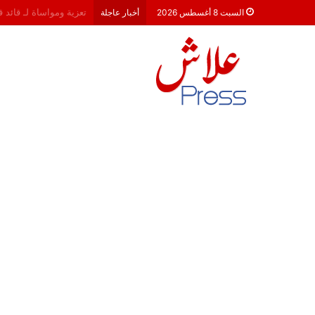
هشام جناح: من تألق الك
السبت 8 أغسطس 2026
أخبار عاجلة