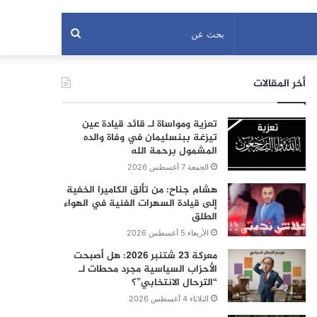
بحث
عن
أخر المقالات
تعزية ومواساة لـ قائد قيادة عين
تيزغة ببنسليمان في وفاة والده
المشمول برحمة الله
الجمعة 7 أغسطس 2026
هشام جناح: من تألق الكاميرا الخفية
إلى قيادة السهرات الفنية في الهواء
الطلق
الأربعاء 5 أغسطس 2026
معركة 23 شتنبر 2026: هل أصبحت
الأحزاب السياسية مجرد محطات لـ
“الترحال الانتخابي”؟
الثلاثاء 4 أغسطس 2026