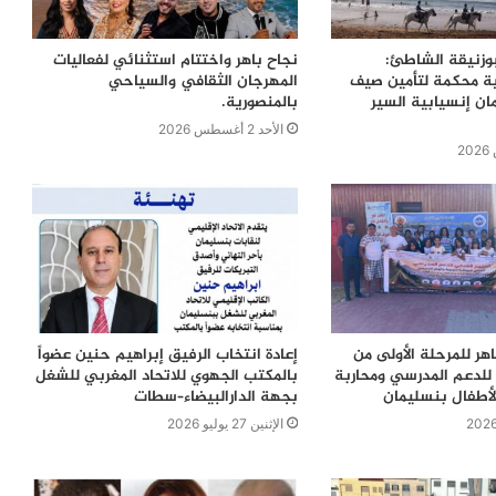
بوزنيقة الشاطئ:
نجاح باهر واختتام استثنائي لفعاليات
ية محكمة لتأمين صيف
المهرجان الثقافي والسياحي
ن إنسيابية السير
بالمنصورية.
الأحد 2 أغسطس 2026
اهر للمرحلة الأولى من
إعادة انتخاب الرفيق إبراهيم حنين عضواً
للدعم المدرسي ومحاربة
بالمكتب الجهوي للاتحاد المغربي للشغل
لأطفال بنسليمان
بجهة الدارالبيضاء–سطات
الإثنين 27 يوليو 2026