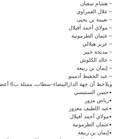
– هشام سعنان
– علال العمراوي
– نعيمة بن يحيى
– مولاي أحمد أفيلال
– عثمان الطرمونية
– عزيز هيلالي
– مديحة خيير
– خالد الكلوش
– إيمان بن ربيعة
– عبد الحفيظ أدمينو
ويلاحظ أن جهة الدارالبيضاء-سطات، ممثلة ب6 أعضاء هم :
▪︎حسن السنتيسي
▪︎رياض مزور
▪︎عبد اللطيف معزوز
▪︎مولاي أحمد أفيلال
▪︎عثمان الطرمونية
▪︎إيمان بن ربيعة