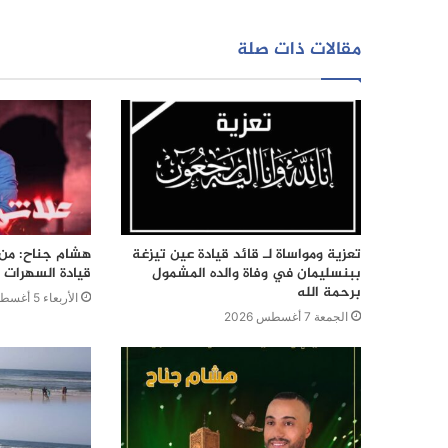
مقالات ذات صلة
تعزية ومواساة لـ قائد قيادة عين تيزغة
هشام جناح: من ت
ببنسليمان في وفاة والده المشمول
قيادة السهرات ا
برحمة الله
الأربعاء 5 أغسطس 2026
الجمعة 7 أغسطس 2026