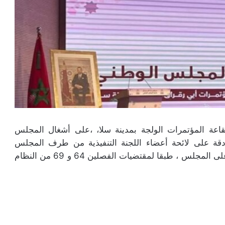
 الستار،مساء يومه السبت 5 أكتوبر 2024 بقاعة المؤتمرات الولجة بمدينة سلا، ،على أشغال المجلس
ادقة على لائحة أعضاء اللجنة التنفيذية من طرف المجلس
الوطني للحزب التي عرضها الأمين العام نزار بركة، على المجلس ، طبقا لمقتضيات الفصلين 64 و 69 من النظام