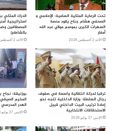
تحت الرعاية الملكية السامية: الإعلامي و
الدرك الملكي ب
الصحفي هشام جناح يقود منصة
استراتيجية أمن
السهرات الكبرى بموسم مولاي عبد الله
المصطافين وضما
أمغار
بالشاطئ
الأحد 2 أغسطس 2026
الأحد 2 أغسطس 2026
ترقبا لحركة انتقالية واسعة في صفوف
بوزنيقة: نجاح ب
رجال السلطة: وزارة الداخلية تتجه نحو
المخيم الصيفي 
إعادة ترتيب البيت الداخلي قبيل
الهدر المدرسي 
الاستحقاقات الانتخابية
الإثنين 27 يوليو 2026
الإثنين 27 يوليو 2026