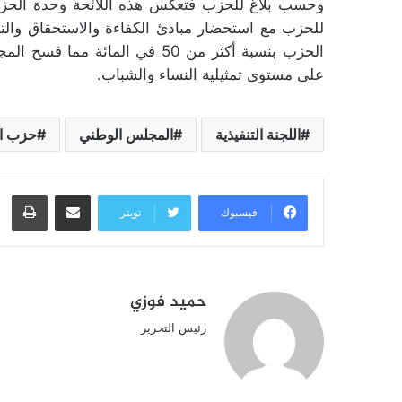
وحسب بلاغ للحزب فتعكس هذه اللائحة وحدة الحزب 
للحزب مع استحضار مبادئ الكفاءة والاستحقاق والتد
الحزب بنسبة أكثر من 50 في المائ
على مستوى تمثيلية النساء والشباب.
اللجنة التنفيذية
المجلس الوطني
حزب ال
مشاركة عبر البريد
طبا
فيسبوك
تويتر
حميد فوزي
رئيس التحرير