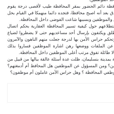
افظة دائم الحضور بمقر المحافظة طيب لأقصى درجة يقوم
 بعد أنه اصبح محافظا، فتجده دائما منهمكا في القيام بحل
 والموظفين وبسببها شاعت الفوضى داخل المحافظة.
اعهم حول كيفية تسيير المحافظة العقارية بحكم اتصال
لمطلق ويكتفون بإرسال أحد مساعديهم حتى لا يضطروا لضياع
 وتحكم حراس الأمن بها لدرجة جعلت منهم الناهون والآمرون
 عن الملفات ووضعها رهن اشارة الموظفين فساروا بذلك
لا طائلة تفوق مرتب أعلى الموظفين داخل المحافظة.
بمدينة بنسليمان، ظلت عدة أسئلة عالقة ببالها من قبيل من
ن؟ ومن المسؤول عن الموظفين هل المحافظ أم أدمغتهم؟
ظفي المحافظة ؟ وهل حراس الأمن عاملون أم موظفون؟
عة