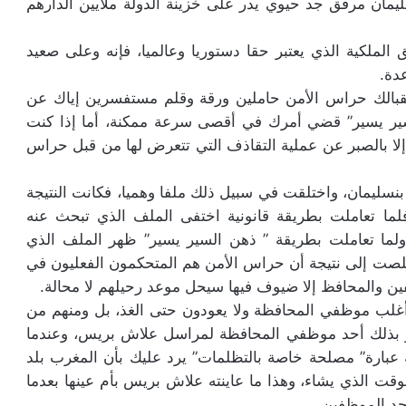
ليمان مرفق جد حيوي يدر على خزينة الدولة ملايين الدارهم
لملكية الذي يعتبر حقا دستوريا وعالميا، فإنه وعلى صعيد
دة.
بالك حراس الأمن حاملين ورقة وقلم مستفسرين إياك عن
لسير يسير” قضي أمرك في أقصى سرعة ممكنة، أما إذا كنت
لا بالصبر عن عملية التقاذف التي تتعرض لها من قبل حراس
نسليمان، واختلقت في سبيل ذلك ملفا وهميا، فكانت النتيجة
لما تعاملت بطريقة قانونية اختفى الملف الذي تبحث عنه
لما تعاملت بطريقة ” ذهن السير يسير” ظهر الملف الذي
صت إلى نتيجة أن حراس الأمن هم المتحكمون الفعليون في
فين والمحافظ إلا ضيوف فيها سيحل موعد رحيلهم لا محالة.
أغلب موظفي المحافظة ولا يعودون حتى الغذ، بل ومنهم من
 أسر بذلك أحد موظفي المحافظة لمراسل علاش بريس، وعندما
عبارة” مصلحة خاصة بالتظلمات” يرد عليك بأن المغرب بلد
ت الذي يشاء، وهذا ما عاينته علاش بريس بأم عينها بعدما
حد الموظفين.