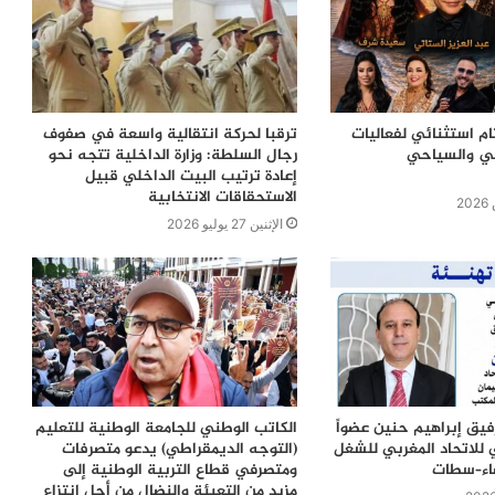
ام استثنائي لفعاليات
ترقبا لحركة انتقالية واسعة في صفوف
في والسياحي
رجال السلطة: وزارة الداخلية تتجه نحو
إعادة ترتيب البيت الداخلي قبيل
الاستحقاقات الانتخابية
الإثنين 27 يوليو 2026
رفيق إبراهيم حنين عضواً
الكاتب الوطني للجامعة الوطنية للتعليم
 للاتحاد المغربي للشغل
(التوجه الديمقراطي) يدعو متصرفات
ضاء–سطات
ومتصرفي قطاع التربية الوطنية إلى
مزيد من التعبئة والنضال من أجل انتزاع