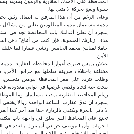
المحافظة على الاملاك العقارية والرهون بمدينة بنس
سنويا ويعج بحركة لا مثيل لها.
وعلى الرغم من أن هذا المرفق له اتصال وثيق بحق ا
مدينة بنسليمان مدينة المظلومين يعاني من مشاكل ع
بمجرد أن تطئ أقدامك باب المحافظة تجد في استق
هدف زيارتك الميمونة، فإن كنت من أتباع” دهن ا
حاملا لمبادئ محمد الخامس وتشي غيفارا فما عليك إ
الأمن.
علاش بريس صبرت أغوار المحافظة العقارية بمدينة ب
مختلفة باختلاف طريقة تعاملها مع حراس الأمن، ف
وظلت تتردد على مقر المحافظة ليومين متصلين، و
تبحث عنه فجأة وقضي غرضها في ثواني معدودة، فخل
زمام المحافظة العقارية بمدينة بنسليمان وما الموظ
بمجرد ان تدق عقارب الساعة الواحدة زوالا يختفي 
لا يأتي بالمرة ويكتفي بالزيارة حينا بعد آخر كما
تحتج على المحافظ الذي يعلق في واجهة باب مكتبه 
الحريات وأن الموظف حر في أن يترك مقعده في الوق
احتج أحد الاشخاص ذوي اللكنة المصرية على غياب أ