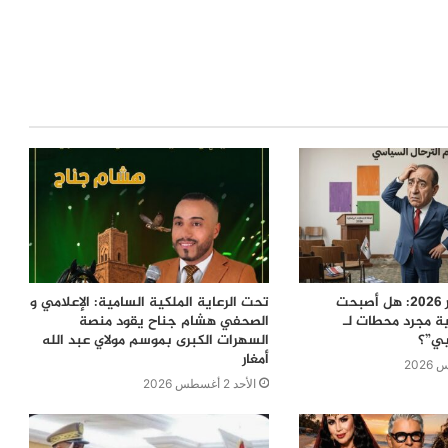
معركة 23 شتنبر 2026: هل أصبحت
تحت الرعاية الملكية السامية: الإعلامي و
ية مجرد محطات لـ
الصحفي هشام جناح يقود منصة
بي”؟
السهرات الكبرى بموسم مولاي عبد الله
أمغار
الأحد 2 أغسطس 2026