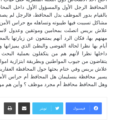
المحافظ الرجل الأول والمسؤول الأول داخل المح
بالقيام بدور الموظف بدل المحافظ، فالرجل لم يصدق
مشاكل تسببت فيها طيبوته وتساهله مع حراس الأمن
علاش بريس اتصلت بمحامين وموثقين وعدول لاستطل
مهنهم بها، فكان الرد أنهم يمتنعون عن زيارتها با
أيام بها نظرا لحالة الفوضى والبطئ الذي يميزانها
داخلها نظرا لأنهم هم من يتكفلون بعملية البحث
يتقاضون من جيوب المواطنين وبطريقة ابتزازية اموا
علاش بريس وفي ختام بحثها حول المحافظة العقارية 
يسير محافظة بنسليمان هل المحافظ أم حراس الأم
وهل المحافظ محافظ أم مجرد موظف ؟ وأين هم مو
مشاركة عبر البريد
طبا
فيسبوك
تويتر