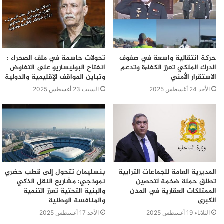
حركة انتقالية واسعة في صفوف
تحولات حاسمة في ملف الصحراء :
الدرك الملكي تعزز الكفاءة وتدعم
انفتاح البوليساريو على التفاوض
الاستقرار الأمني
وتباين المواقف الإقليمية والدولية
الأحد 24 أغسطس 2025
السبت 23 أغسطس 2025
المديرية العامة للجماعات الترابية
بنسليمان تتحول إلى قطب حضري
تطلق حملة ضخمة لتحصين
نموذجي: مشاريع النقل الذكي
الممتلكات العقارية في المدن
والبنية التحتية تعزز التنمية
الكبرى
والمنافسة الوطنية
الثلاثاء 19 أغسطس 2025
الأحد 17 أغسطس 2025