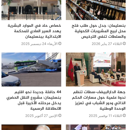
بنسليمان: جدل حول طلب فتح
خصاص حاد في الموارد البشرية
محل لبيع المشروبات الكحولية
يهدد السير العادي للمحكمة
والسلطات تنفي الترخيص
الابتدائية ببنسليمان
الثلاثاء 27 يناير 2026
الأربعاء 24 ديسمبر 2025
جهة الدارالبيضاء-سطات تنظم
44 حافلة جديدة نحو اقليم
ندوة علمية حول مسارات الحكم
بنسليمان: مشروع النقل الحضري
الذاتي ودور الشباب في تعزيز
يدخل مرحلته الأخيرة قبل
الوحدة الوطنية
الانطلاقة الرسمية
الثلاثاء 11 نوفمبر 2025
الإثنين 27 أكتوبر 2025