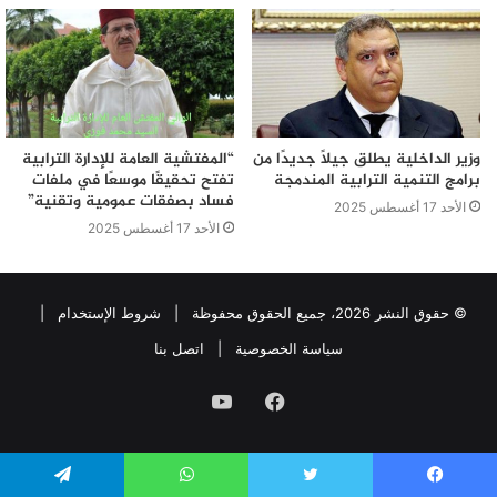
وزير الداخلية يطلق جيلًا جديدًا من
“المفتشية العامة للإدارة الترابية
برامج التنمية الترابية المندمجة
تفتح تحقيقًا موسعًا في ملفات
فساد بصفقات عمومية وتقنية”
الأحد 17 أغسطس 2025
الأحد 17 أغسطس 2025
© حقوق النشر 2026، جميع الحقوق محفوظة |
شروط الإستخدام
|
سياسة الخصوصية
|
اتصل بنا
فيسبوك
يوتيوب
يسبوك
تويتر
واتساب
تيلقرام