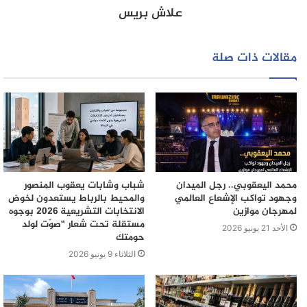
علاش بريس
مقالات ذات صلة
محمد اليعقوبي.. رجل الميدان
شباب وشابات يعقوب المنصور
وجهود تواكب الإشعاع العالمي
والمحيط بالرباط يستعدون لخوض
لمهرجان موازين
الانتخابات التشريعية 2026 بوجوه
مستقلة تحت شعار “صوّت لولد
الأحد 21 يونيو 2026
حومتك
الثلاثاء 9 يونيو 2026