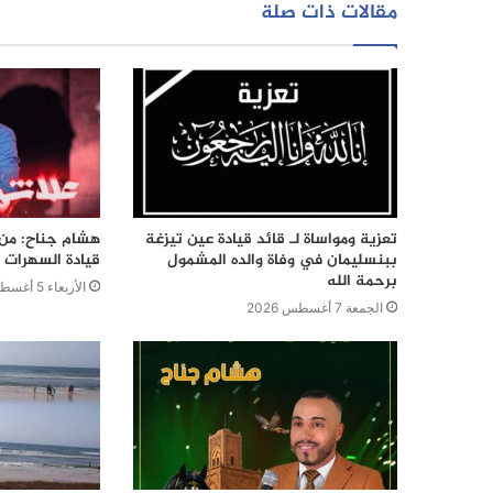
مقالات ذات صلة
تعزية ومواساة لـ قائد قيادة عين تيزغة
هشام جناح: من ت
ببنسليمان في وفاة والده المشمول
قيادة السهرات ا
برحمة الله
الأربعاء 5 أغسطس 2026
الجمعة 7 أغسطس 2026