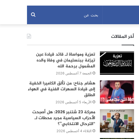
بحث
عن
أخر المقالات
تعزية ومواساة لـ قائد قيادة عين
تيزغة ببنسليمان في وفاة والده
المشمول برحمة الله
الجمعة 7 أغسطس 2026
هشام جناح: من تألق الكاميرا الخفية
إلى قيادة السهرات الفنية في الهواء
الطلق
الأربعاء 5 أغسطس 2026
معركة 23 شتنبر 2026: هل أصبحت
الأحزاب السياسية مجرد محطات لـ
“الترحال الانتخابي”؟
الثلاثاء 4 أغسطس 2026