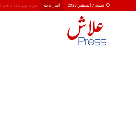
هشام جناح: من تألق الك
الجمعة 7 أغسطس 2026
أخبار عاجلة