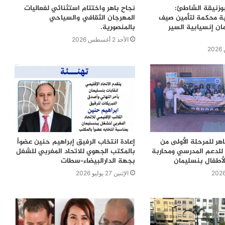
بوزنيقة الشاطئ:
نجاح باهر واختتام استثنائي لفعاليات
ية محكمة لتأمين صيف
المهرجان الثقافي والسياحي
ن إنسيابية السير
بالمنصورية.
الأحد 2 أغسطس 2026
اهر للمرحلة الأولى من
إعادة انتخاب الرفيق إبراهيم حنين عضواً
للدعم المدرسي ومحاربة
بالمكتب الجهوي للاتحاد المغربي للشغل
لأطفال بنسليمان
بجهة الدارالبيضاء–سطات
الإثنين 27 يوليو 2026