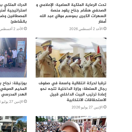
تحت الرعاية الملكية السامية: الإعلامي و
الدرك الملكي ب
الصحفي هشام جناح يقود منصة
استراتيجية أمن
السهرات الكبرى بموسم مولاي عبد الله
المصطافين وضما
أمغار
بالشاطئ
الأحد 2 أغسطس 2026
الأحد 2 أغسطس 2026
ترقبا لحركة انتقالية واسعة في صفوف
بوزنيقة: نجاح ب
رجال السلطة: وزارة الداخلية تتجه نحو
المخيم الصيفي 
إعادة ترتيب البيت الداخلي قبيل
الهدر المدرسي 
الاستحقاقات الانتخابية
الإثنين 27 يوليو 2026
الإثنين 27 يوليو 2026