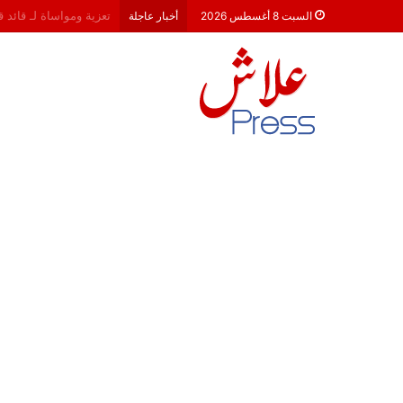
هشام جناح: من تألق الك
السبت 8 أغسطس 2026
أخبار عاجلة