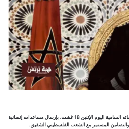
أصدر الملك محمد السادس، رئيس لجنة القدس، تعليماته السامية اليوم الإثنين 18 غشت، بإرسال مساعدات إنسانية
م والتضامن المستمر مع الشعب الفلسطيني الشقيق.