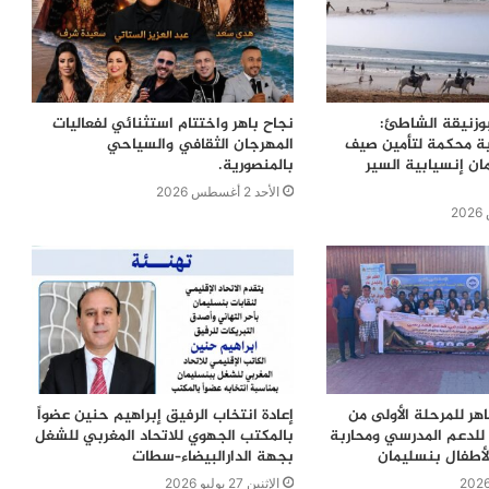
بوزنيقة الشاطئ:
نجاح باهر واختتام استثنائي لفعاليات
ية محكمة لتأمين صيف
المهرجان الثقافي والسياحي
ن إنسيابية السير
بالمنصورية.
الأحد 2 أغسطس 2026
اهر للمرحلة الأولى من
إعادة انتخاب الرفيق إبراهيم حنين عضواً
للدعم المدرسي ومحاربة
بالمكتب الجهوي للاتحاد المغربي للشغل
لأطفال بنسليمان
بجهة الدارالبيضاء–سطات
الإثنين 27 يوليو 2026