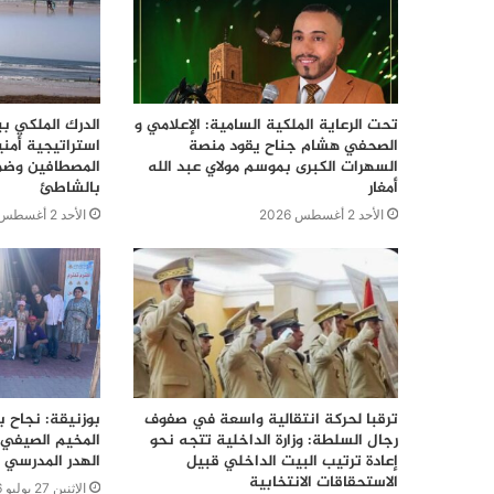
تحت الرعاية الملكية السامية: الإعلامي و
الدرك الملكي ب
الصحفي هشام جناح يقود منصة
استراتيجية أمن
السهرات الكبرى بموسم مولاي عبد الله
المصطافين وضما
أمغار
بالشاطئ
الأحد 2 أغسطس 2026
الأحد 2 أغسطس 2026
ترقبا لحركة انتقالية واسعة في صفوف
بوزنيقة: نجاح ب
رجال السلطة: وزارة الداخلية تتجه نحو
المخيم الصيفي 
إعادة ترتيب البيت الداخلي قبيل
الهدر المدرسي 
الاستحقاقات الانتخابية
الإثنين 27 يوليو 2026