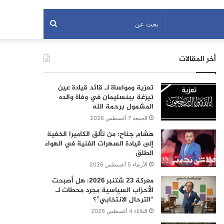
بحث
عن
أخر المقالات
تعزية ومواساة لـ قائد قيادة عين
تيزغة ببنسليمان في وفاة والده
المشمول برحمة الله
الجمعة 7 أغسطس 2026
هشام جناح: من تألق الكاميرا الخفية
إلى قيادة السهرات الفنية في الهواء
الطلق
الأربعاء 5 أغسطس 2026
معركة 23 شتنبر 2026: هل أصبحت
الأحزاب السياسية مجرد محطات لـ
“الترحال الانتخابي”؟
الثلاثاء 4 أغسطس 2026