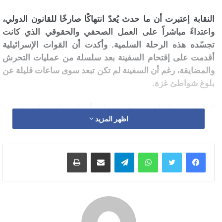
النقابة إعتبرت أن ما حدث يُعدّ انتهاكًا صارخًا للقانون الدولي،
واعتداءً مباشراً على العمل الصحفي والحقوقي الذي كانت
تجسّده هذه الرحلة السلمية. وأكدت أن القوات الإسرائيلية
أقدمت على إقتحام السفينة بعد سلسلة من عمليات التحرش
والمضايقة، رغم أن السفينة لم تكن تبعد سوى ساعات قليلة عن
بلوغ شواطئ غزة.
كما شددت النقابة في بلاغها على أن الصحافيين المتواجدين
اظهر المزيد
على متن السفينة، ومن ضمنهم محمد البقالي ومصوّر أمريكي،
كانوا في مهمة مهنية واضحة تتمثل في تغطية عملية تسليم
المساعدات وكسر الحصار الإعلامي على القطاع، وهو عمل
واتساب
تيلقرام
مشاركة عبر البريد
طباعة
قانوني يستوجب حماية خاصة وفق القوانين والأعراف الدولية.
النقابة طالبت بالإفراج الفوري عن الصحافي المغربي وكافة
أفراد الطاقم، كما دعت جميع الهيئات والمنظمات الدولية
المعنية بحرية الصحافة وحقوق الإنسان إلى التحرك العاجل