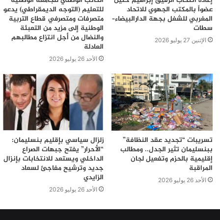
إعادة انتخاب الرفيق إبراهيم حنين
الكاتب الوطني للجامعة الوطنية
عضواً بالمكتب الجهوي للاتحاد
للتعليم (التوجه الديمقراطي) يدعو
المغربي للشغل بجهة الدارالبيضاء–
متصرفات ومتصرفي قطاع التربية
سطات
الوطنية إلى مزيد من التعبئة
والنضال من أجل انتزاع مطالبهم
الإثنين 27 يوليو 2026
العادلة
الأحد 26 يوليو 2026
تسريبات “تجديد عقد النظافة”
زلزال سياسي بإقليم بنسليمان:
ببنسليمان تثير الجدل.. ومطالب
“الأحرار” يفتح جبهات الصراع
إقليمية بالحزم وتفعيل لجان
الداخلي ويستعد للانتخابات بإنزال
المراقبة
جديد وترشيح مفاجئ لسعاد
الزايدي
الأحد 26 يوليو 2026
الأحد 26 يوليو 2026