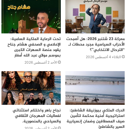
معركة 23 شتنبر 2026: هل أصبحت
تحت الرعاية الملكية السامية:
الأحزاب السياسية مجرد محطات لـ
الإعلامي و الصحفي هشام جناح
“الترحال الانتخابي”؟
يقود منصة السهرات الكبرى
بموسم مولاي عبد الله أمغار
الثلاثاء 4 أغسطس 2026
الأحد 2 أغسطس 2026
الدرك الملكي ببوزنيقة الشاطئ:
نجاح باهر واختتام استثنائي
استراتيجية أمنية محكمة لتأمين
لفعاليات المهرجان الثقافي
صيف المصطافين وضمان إنسيابية
والسياحي بالمنصورية.
السير بالشاطئ
الأحد 2 أغسطس 2026