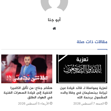
وممارسة أقصى درجات الضغط على سلطات الاحتلال لضمان
سلامة المعتقلين وعودتهم الآمنة.
أبو جنا
وأكد البلاغ أن الطريقة التي تم بها الاعتقال تُجسّد من جديد
إستخفاف الكيان الصهيوني بالقانون الدولي وبحرمة العمل
موقع
الصحافي، ما يثير القلق مجددًا حول السلامة المهنية للصحافيين
الويب
في مناطق النزاع، خصوصًا حين يكونون شهودًا على معاناة
مقالات ذات صلة
الشعوب المحاصرة.
تعزية ومواساة لـ قائد قيادة عين
هشام جناح: من تألق الكاميرا
تيزغة ببنسليمان في وفاة والده
الخفية إلى قيادة السهرات الفنية
المشمول برحمة الله
في الهواء الطلق
الجمعة 7 أغسطس 2026
الأربعاء 5 أغسطس 2026