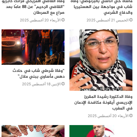
مأساة حي أناسي بالبرنوصي: وفاة
وفاة القاضي الأمريكي فرانك كابريو
شاب في مواجهة بين الهستيريا
“القاضي الرحيم” عن 88 عامًا بعد
والدفاع الشرعي
صراع مع السرطان
الخميس 21 أغسطس 2025
الأربعاء 20 أغسطس 2025
“وفاة شرطي شاب في حادث
دهس مأساوي ببني ملال”
الإثنين 18 أغسطس 2025
وفاة الدكتورة رشيدة المقرئ
الإدريسي أيقونة مكافحة الإدمان
في المغرب
الأربعاء 20 أغسطس 2025