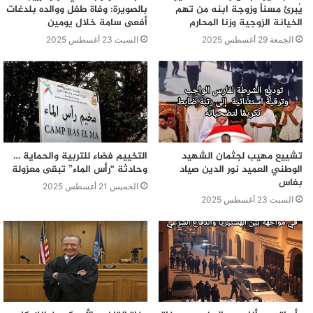
يُبرئ مسناً وزوجة ابنه من تهم
بالصويرة: وفاة طفل ووالده بلدغات
الخيانة الزوجية وزنا المحارم
أفعى سامة خلال يومين
الجمعة 29 أغسطس 2025
السبت 23 أغسطس 2025
تشييع مهيب لجثمان الشهيد
التخييم فضاء للتربية والحماية …
الوطني العميد نور الدين صياد
وحادثة “رأس الماء” تبقى معزولة
بفاس
الخميس 21 أغسطس 2025
السبت 23 أغسطس 2025