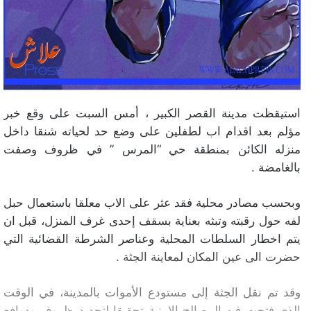
استيقظت مدينة القصر الكبير ، أمس السبت على وقع خبر
مؤلم بعد اقدام اب لطفلين على وضع حد لحياته شنقا داخل
منزله الكائن بمنطقة حي “المرس ” في ظروف وصفت
بالغامضة .
وبحسب مصادر محلية فقد عثر على الاب معلقا باستعمال حبل
لفه حول رقبته وتبثه بعناية بسقف إحدى غرف المنزل، قبل ان
يتم اخطار السلطات المحلية وعناصر الشرطة القضائية التي
حضرت الى عين المكان لمعاينة الجثة .
وقد تم نقل الجثة إلى مستودع الأموات بالمدينة، في الوقت
الذي فتحت فيه المصالح الامنية تحقيقا لتحديد ظروف ودوافع