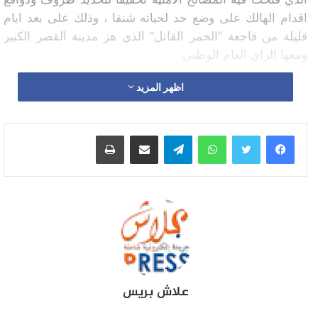
اقدام الهالك على وضع حد لحياته شنقا ، وذلك على بعد ايام
قليلة من فاجعة “الخمر القاتل” الذي هز مدينة القصر الكبير
ومعها الراي العام الوطني
اظهر المزيد
واتساب
تيلقرام
مشاركة عبر البريد
طباعة
علاش بريس