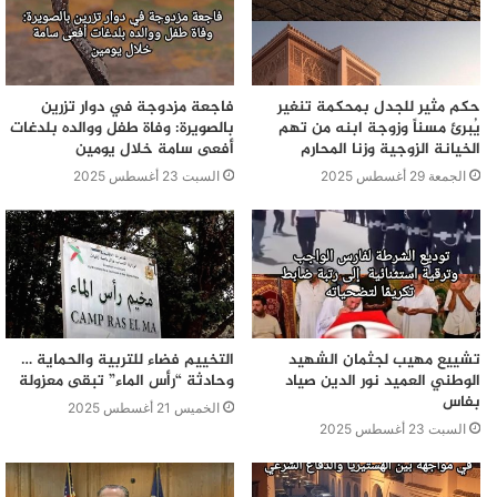
حكم مثير للجدل بمحكمة تنغير
فاجعة مزدوجة في دوار تزرين
يُبرئ مسناً وزوجة ابنه من تهم
بالصويرة: وفاة طفل ووالده بلدغات
الخيانة الزوجية وزنا المحارم
أفعى سامة خلال يومين
الجمعة 29 أغسطس 2025
السبت 23 أغسطس 2025
تشييع مهيب لجثمان الشهيد
التخييم فضاء للتربية والحماية …
الوطني العميد نور الدين صياد
وحادثة “رأس الماء” تبقى معزولة
بفاس
الخميس 21 أغسطس 2025
السبت 23 أغسطس 2025