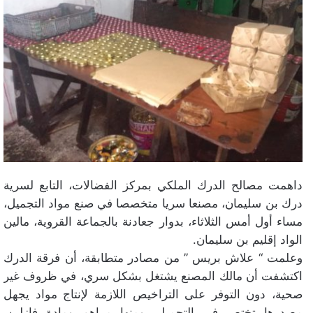
داهمت مصالح الدرك الملكي بمركز الفضالات، التابع لسرية
درك بن سليمان، مصنعا سريا متخصصا في صنع مواد التجميل،
مساء أول أمس الثلاثاء، بدوار جعادنة بالجماعة القروية، مالين
الواد إقليم بن سليمان.
وعلمت “ علاش بريس ” من مصادر متطابقة، أن فرقة الدرك
اكتشفت أن مالك المصنع يشتغل بشكل سري، في ظروف غير
صحية، دون التوفر على التراخيص اللازمة لإنتاج مواد يجهل
مصدرها تختص في التجميل، ومنها مراهم ومادة فازلين.