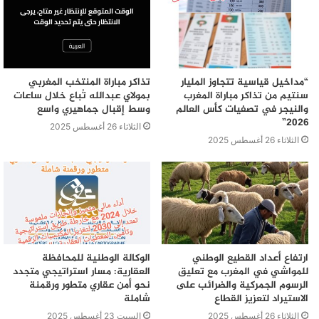
والطاقة المتجددة والتنمية المستدامة “ لمساهمة مجموعة
أوزون في الحفاظ على البيئة.
“مداخيل قياسية تتجاوز المليار
تذاكر مباراة المنتخب المغربي
سنتيم من تذاكر مباراة المغرب
بمولاي عبدالله تُباع خلال ساعات
والنيجر في تصفيات كأس العالم
وسط إقبال جماهيري واسع
2026”
الثلاثاء 26 أغسطس 2025
الثلاثاء 26 أغسطس 2025
ارتفاع أعداد القطيع الوطني
الوكالة الوطنية للمحافظة
للمواشي في المغرب مع تعليق
العقارية: مسار استراتيجي متجدد
الرسوم الجمركية والضرائب على
نحو أمن عقاري متطور ورقمنة
الاستيراد لتعزيز القطاع
شاملة
الثلاثاء 26 أغسطس 2025
السبت 23 أغسطس 2025