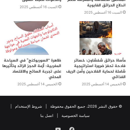
اندلاع الحرائق الغابوية
السبت 16 أغسطس 2025
السبت 16 أغسطس 2025
مأساة حرائق شفشاون: خسائر
ظاهرة “السوربوكنج” في السياحة
فادحة تحفز ضرورة استراتيجية
المغربية: أزمة الحجز الزائد وتأثيرها
شاملة لحماية الفلاحين وأمن الريف
على تجربة السائح والاقتصاد
الغذائي
المحلي
الخميس 14 أغسطس 2025
الخميس 14 أغسطس 2025
© حقوق النشر 2026، جميع الحقوق محفوظة |
شروط الإستخدام
|
سياسة الخصوصية
|
اتصل بنا
فيسبوك
يوتيوب