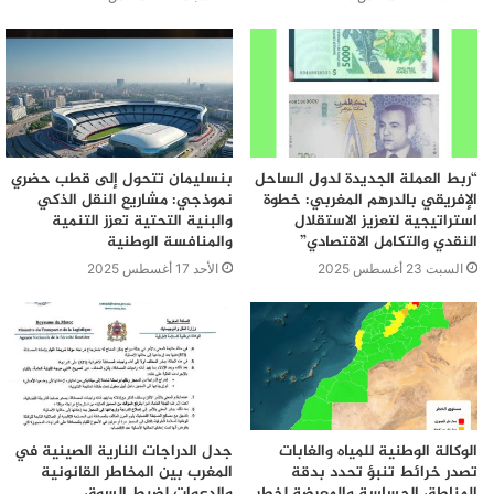
“ربط العملة الجديدة لدول الساحل
بنسليمان تتحول إلى قطب حضري
الإفريقي بالدرهم المغربي: خطوة
نموذجي: مشاريع النقل الذكي
استراتيجية لتعزيز الاستقلال
والبنية التحتية تعزز التنمية
النقدي والتكامل الاقتصادي”
والمنافسة الوطنية
السبت 23 أغسطس 2025
الأحد 17 أغسطس 2025
الوكالة الوطنية للمياه والغابات
جدل الدراجات النارية الصينية في
تصدر خرائط تنبؤ تحدد بدقة
المغرب بين المخاطر القانونية
المناطق الحساسة والمعرضة لخطر
والدعوات لضبط السوق