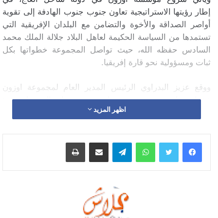
إطار رؤيتها الاستراتيجية تعاون جنوب جنوب الهادفة إلى تقوية
أواصر الصداقة والأخوة والتضامن مع البلدان الإفريقية التي
تستمدها من السياسة الحكيمة لعاهل البلاد جلالة الملك محمد
السادس حفظه الله، حيث تواصل المجموعة خطواتها بكل
ثبات ومسؤولية نحو قارة إفريقيا.
ووقع عزيز البدراوي الرئيس المدير العام لمجموعة اوزون
عقدا لمدة خمس سنوات بقيمة اجمالية بلغت :
اظهر المزيد
155.000.000,00 درهم (مائة وخمسة و خمسون مليون
درهم)
واتساب
تيلقرام
مشاركة عبر البريد
طباعة
وتجدر الإشارة أن مجموعة أوزون للبيئة والخدمات تدبر قطاع
النظافة في ستين مدينة مغربية وثلاث دول إفريقية (مالي،
السودان، ساحل العاج)، وتتوجه إلى الاستثمار في مجالها في
دول إفريقية أخرى، وقد حرصت على خلق فرص شغل تجاوز
عددها 8000 عامل وأسطول ضخم من الآليات يزيد عن 1200
آلية.