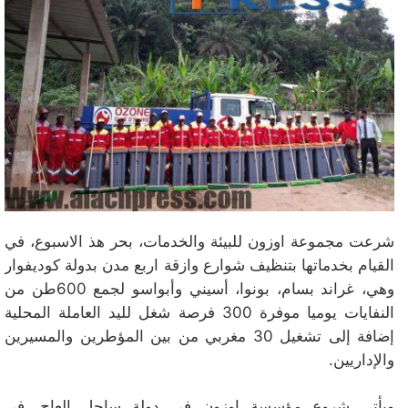
شرعت مجموعة اوزون للبيئة والخدمات، بحر هذ الاسبوع، في
القيام بخدماتها بتنظيف شوارع وازقة اربع مدن بدولة كوديفوار
وهي، غراند بسام، بونوا، أسيني وأبواسو لجمع 600طن من
النفايات يوميا موفرة 300 فرصة شغل لليد العاملة المحلية
إضافة إلى تشغيل 30 مغربي من بين المؤطرين والمسيرين
والإداريين.
ويأتي شروع مؤسسة اوزون في دولة ساحل العاج، في