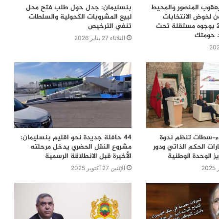
قوب المنصور والمحيط
بنسليمان: جدل حول طلب فتح محل
ن لخوض الانتخابات
لبيع المشروبات الكحولية والسلطات
التشريعية 2026 بوجوه مستقلة تحت
تنفي الترخيص
د حومتك
الثلاثاء 27 يناير 2026
اء-سطات تنظم ندوة
44 حافلة جديدة نحو اقليم بنسليمان:
ات الحكم الذاتي ودور
مشروع النقل الحضري يدخل مرحلته
ز الوحدة الوطنية
الأخيرة قبل الانطلاقة الرسمية
الإثنين 27 أكتوبر 2025