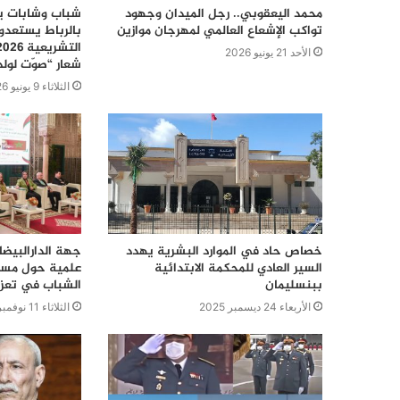
محمد اليعقوبي.. رجل الميدان وجهود
شباب وشابات يع
تواكب الإشعاع العالمي لمهرجان موازين
بالرباط يستعدو
الأحد 21 يونيو 2026
شعار “صوّت لول
الثلاثاء 9 يونيو 2026
خصاص حاد في الموارد البشرية يهدد
جهة الدارالبيض
السير العادي للمحكمة الابتدائية
علمية حول مسار
ببنسليمان
الشباب في تعزي
الأربعاء 24 ديسمبر 2025
الثلاثاء 11 نوفمبر 2025