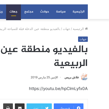
الرئيسية
سياسة
حوادث
مجتمع
جهات
ري
الرئيسية
/
جهات
/
بالفيديو منطقة عين الدخلة قبلة للسياحة الربيع
جهات
بالفيديو منطقة عين 
الربيعية
علاش بريس
الإثنين 25 مارس 2019
https://youtu.be/hpCImLyfx0A
مشاركة عبر البريد
طبا
فيسبوك
تويتر