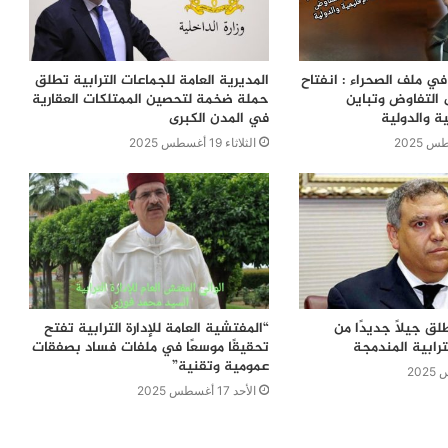
ي ملف الصحراء : انفتاح
المديرية العامة للجماعات الترابية تطلق
 التفاوض وتباين
حملة ضخمة لتحصين الممتلكات العقارية
ية والدولية
في المدن الكبرى
الثلاثاء 19 أغسطس 2025
لق جيلًا جديدًا من
“المفتشية العامة للإدارة الترابية تفتح
ترابية المندمجة
تحقيقًا موسعًا في ملفات فساد بصفقات
عمومية وتقنية”
الأحد 17 أغسطس 2025