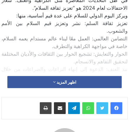
في ظل التحديات المعاصرة مثل الكراهية والعنف. شعار
الاحتفالات لعام 2024 هو “تعزيز ثقافة السلام”.
ويركز اليوم الدولي للسلام على عدة قيم أساسية، منها:
تعزيز ثقافة السلم: نشر وتعزيز قيم السلام بين الأمم
والشعوب.
التضامن العالمي: العمل معًا لبناء عالم مستدام يعمه السلام،
خاصة في مواجهة الكراهية والتطرف.
الحوار والتعايش: تشجيع الحوار بين الثقافات والأديان المختلفة
لتحقيق التفاهم والانسجام.
نبذ العنف: الدعوة إلى إنهاء النزاعات والصراعات من خلال
الوسائل السلمية.
اظهر المزيد
تسعى هذه القيم إلى بناء مجتمعات أكثر عدلاً وسلامًا.
أبرز المبادرات المغربية في اليوم العالمي للسلام
واتساب
تيلقرام
مشاركة عبر البريد
طباعة
المغرب يلعب دورًا بارزًا في تعزيز السلام والأمن الدوليين من
خلال عدة مبادرات، أبرزها:
المساهمة في قوات حفظ السلام الأممية
المغرب من أكبر الدول المساهمة في قوات حفظ السلام