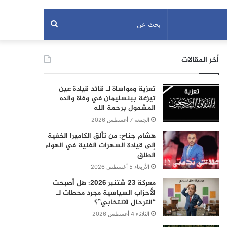
بحث
عن
أخر المقالات
تعزية ومواساة لـ قائد قيادة عين
تيزغة ببنسليمان في وفاة والده
المشمول برحمة الله
الجمعة 7 أغسطس 2026
هشام جناح: من تألق الكاميرا الخفية
إلى قيادة السهرات الفنية في الهواء
الطلق
الأربعاء 5 أغسطس 2026
معركة 23 شتنبر 2026: هل أصبحت
الأحزاب السياسية مجرد محطات لـ
“الترحال الانتخابي”؟
الثلاثاء 4 أغسطس 2026