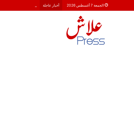
هشام جناح: من تألق الك
الجمعة 7 أغسطس 2026
أخبار عاجلة