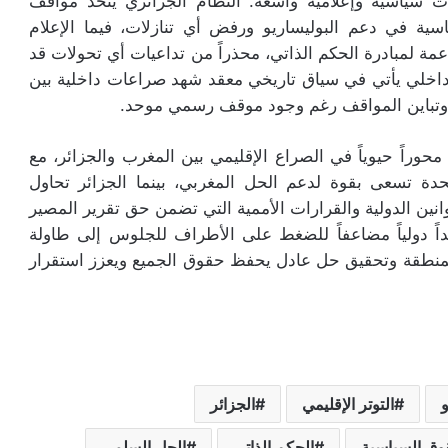
رات سياسية وإعلامية واسعة. النظام الجزائري يتخذ مواقف
سية في دعم البوليساريو ورفض أي تنازلات، فيما الإعلام
مة لمبادرة الحكم الذاتي، محذراً من تداعيات أي تحولات قد
اخلي يأتي في سياق تاريخي معقد شهد صراعات داخلية بين
 وتباين المواقف رغم وجود موقف رسمي موحد.
راً حيوياً في الصراع الإقليمي بين المغرب والجزائر، مع
حدة تسعى بقوة لدعم الحل المغربي، بينما الجزائر تحاول
انين الدولية والقرارات الأممية التي تضمن حق تقرير المصير
ً دولياً مضاعفاً للضغط على الأطراف للجلوس إلى طاولة
لمنطقة وتحقيق حل عادل يحفظ حقوق الجميع ويعزز استقرار
و
التوتر الإقليمي
الجزائر
وق السياسية
الحكم الذاتي
الحل السلمي