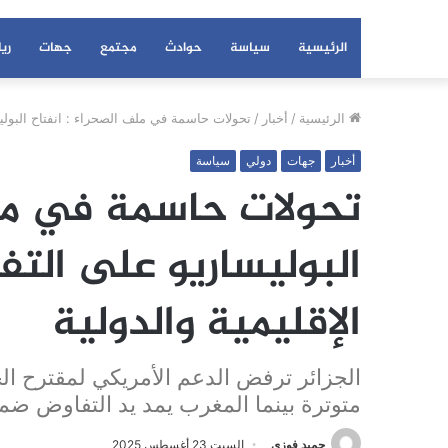
الرئيسية
سياسة
حوادث
مجتمع
جهات
ري
الرئيسية
/
أخبار
/
تحولات حاسمة في ملف الصحراء : انفتاح البوليس
أخبار
جهات
دولي
سياسة
تحولات حاسمة في ملف
البوليساريو على التف
الإقليمية والدولية
الجزائر ترفض الدعم الأمريكي لمقترح ال
متوترة بينما المغرب يمد يد التفاوض ضمن 
حميد فوزي
السبت 23 أغسطس 2025