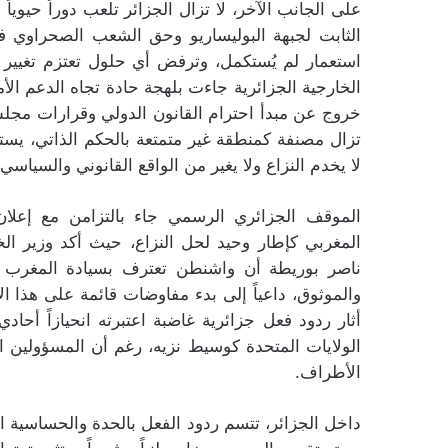
على الجانب الآخر، لا تزال الجزائر تلعب دوراً حيوي
الثابت لجبهة البوليساريو وحق الشعب الصحراوي 
استعمار لم يُستكمل، وترفض أي حلول تعتزم تغيير هذ
الخارجية الجزائرية جاءت بلهجة حادة تجاه الدعم الأم
خروج عن مبدأ احترام القانون الدولي وقرارات مجلس ا
تزال مصنفة كمنطقة غير متمتعة بالحكم الذاتي، يست
لا يخدم النزاع ولا يغير من الواقع القانوني والسياسي 
الموقف الجزائري الرسمي جاء بالتزامن مع إعلان 
المغربي كإطار وحيد لحل النزاع، حيث أكد وزير الخ
ناصر بوريطة أن واشنطن تعترف بسيادة المغرب عل
والموثوق، داعياً إلى بدء مفاوضات قائمة على هذا
أثار ردود فعل جزائرية غاضبة اعتبرته انحيازاً أح
الولايات المتحدة كوسيط نزيه، رغم أن المسؤولين 
الأطراف.
داخل الجزائر، تتسم ردود الفعل بالحدة والحساسية ال