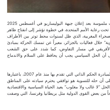
شهدت الساحة السياسية في شمال إفريقيا تحولات ملموسة بعد إعلان جبهة البوليساريو في أغسطس 2025
حت رعاية الأمم المتحدة، في خطوة تؤشر إلى انفتاح ظاهر
صحراء المغربية، الذي ظل لسنوات محط توتر بين الأطراف
ية” خلال فعاليات بالجزائر، معبراً عن تمسك الحركة بمبادئ
اد الأفريقي في مسار التفاوض، كما شدد على حق الشعب
لى أن الحل السياسي يجب أن يحافظ على السلام والاندماج
في المقابل؛ ظل المغرب متمسكاً بخطته المعروفة لمبادرة الحكم الذاتي التي تقدم بها منذ عام 2007، باعتبارها
 على أن حله للتسوية هو توافقي يحترم سيادته على المناطق
 الحل “لا غالب ولا مغلوب” يعيد الحياة السياسية والاقتصادية
اً من بعض القوى الدولية مثل بريطانيا وفرنسا، التي وصفت