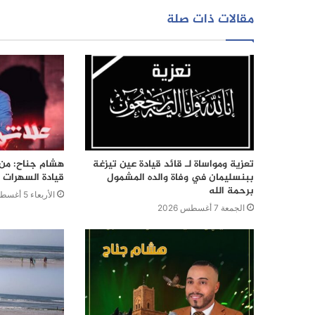
مقالات ذات صلة
تعزية ومواساة لـ قائد قيادة عين تيزغة
هشام جناح: من ت
ببنسليمان في وفاة والده المشمول
قيادة السهرات ا
برحمة الله
الأربعاء 5 أغسطس 2026
الجمعة 7 أغسطس 2026