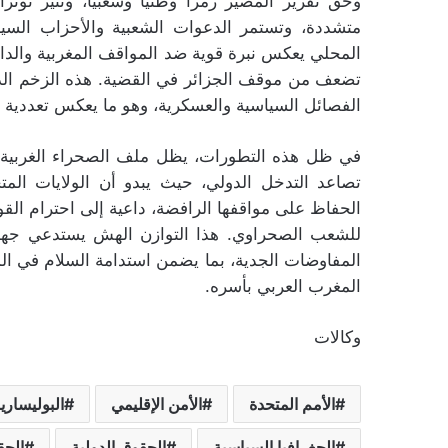
وحق تقرير المصير رمزا وطنياً وشعبياً، وتثير توت
متشددة، وتستمر الدعوات الشعبية والأحزاب السيا
المحلي يعكس نبرة قوية ضد المواقف المغربية والداع
تضعف من موقف الجزائر في القضية. هذه الزخم الد
الفصائل السياسية والعسكرية، وهو ما يعكس تعددية
في ظل هذه التطورات، يظل ملف الصحراء الغربية محو
تصاعد التدخل الدولي، حيث يبدو أن الولايات المت
الحفاظ على مواقفها الرافضة، داعية إلى احترام القو
للشعب الصحراوي. هذا التوازن الهش يستدعي جهدا
المفاوضات الجدية، بما يضمن استدامة السلام في ا
المغرب العربي بأسره.
وكالات
الأمم المتحدة
الأمن الإقليمي
البوليساري
الجغرافيا السياسية
الحقوق الدولية
الحق