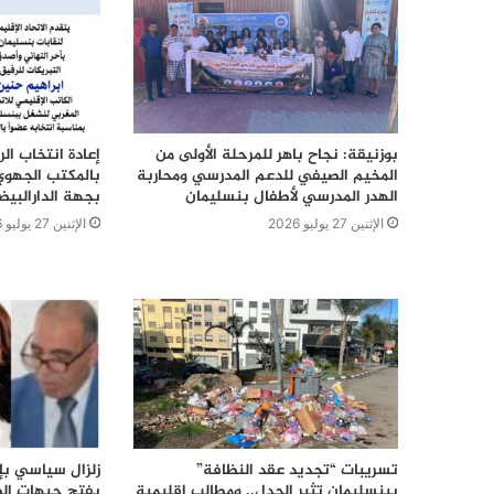
بوزنيقة: نجاح باهر للمرحلة الأولى من
إعادة انتخاب ال
المخيم الصيفي للدعم المدرسي ومحاربة
بالمكتب الجهوي
الهدر المدرسي لأطفال بنسليمان
بجهة الدارالبي
الإثنين 27 يوليو 2026
الإثنين 27 يوليو 2026
تسريبات “تجديد عقد النظافة”
زلزال سياسي بإق
ببنسليمان تثير الجدل.. ومطالب إقليمية
يفتح جبهات الص