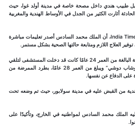
بل طبيب هندي داخل مصحة خاصة في مدينة أولد غوا، حيث
حادثة أثارت الكثير من الجدل في الأوساط الهندية والمغربية
وقد أظهرت التقارير الإعلامية الهندية، مثل صحيفة India Times، أن الملك محمد السادس أصدر تعليمات مباشرة
توفير العلاج اللازم ومتابعة حالتها الصحية بشكل مستمر.
أما عن تفاصيل الحادث، فتشير التقارير إلى أن الضحية البالغة من العمر 24 عامًا كانت قد دخلت المستشفى لتلقي
العلاج، قبل أن يتعرض لها الطبيب، الذي يُدعى “فروشاب دوشي” ويبلغ من العمر 28 عامًا، بطرد الممرضة من
ة على الدفاع عن نفسها.
ندية من القبض عليه في مدينة سولابور، حيث تم وضعه تحت
ليه الملك محمد السادس لمواطنيه في الخارج، وتأكيدًا على
وا.