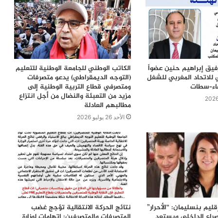
رفيق إبراهيم حنين عضواً
الكاتب الوطني للجامعة الوطنية للتعليم
 للاتحاد المغربي للشغل
(التوجه الديمقراطي) يدعو متصرفات
ضاء–سطات
ومتصرفي قطاع التربية الوطنية إلى
مزيد من التعبئة والنضال من أجل انتزاع
مطالبهم العادلة
الأحد 26 يوليو 2026
ليم بنسليمان: “الأحرار”
نتائج الحركة الانتقالية تؤجج غضب
راع الداخلي ويستعد
المتصرفات والمتصرفين: اتهامات لوزارة