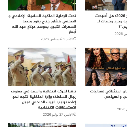
معركة 23 شتنبر 2026: هل أصبحت
تحت الرعاية الملكية السامية: الإعلامي و
ية مجرد محطات لـ
الصحفي هشام جناح يقود منصة
بي”؟
السهرات الكبرى بموسم مولاي عبد الله
أمغار
الأحد 2 أغسطس 2026
ام استثنائي لفعاليات
ترقبا لحركة انتقالية واسعة في صفوف
في والسياحي
رجال السلطة: وزارة الداخلية تتجه نحو
إعادة ترتيب البيت الداخلي قبيل
الاستحقاقات الانتخابية
الإثنين 27 يوليو 2026