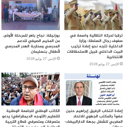
ترقبا لحركة انتقالية واسعة في
بوزنيقة: نجاح باهر للمرحلة الأولى
صفوف رجال السلطة: وزارة
من المخيم الصيفي للدعم
الداخلية تتجه نحو إعادة ترتيب
المدرسي ومحاربة الهدر المدرسي
البيت الداخلي قبيل الاستحقاقات
لأطفال بنسليمان
الانتخابية
الإثنين 27 يوليو 2026
الإثنين 27 يوليو 2026
إعادة انتخاب الرفيق إبراهيم حنين
الكاتب الوطني للجامعة الوطنية
عضواً بالمكتب الجهوي للاتحاد
للتعليم (التوجه الديمقراطي) يدعو
المغربي للشغل بجهة الدارالبيضاء–
متصرفات ومتصرفي قطاع التربية