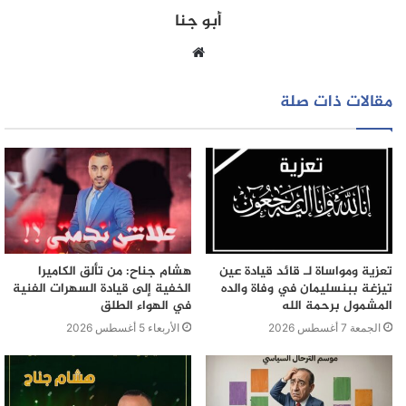
أبو جنا
موقع
الويب
مقالات ذات صلة
تعزية ومواساة لـ قائد قيادة عين
هشام جناح: من تألق الكاميرا
تيزغة ببنسليمان في وفاة والده
الخفية إلى قيادة السهرات الفنية
المشمول برحمة الله
في الهواء الطلق
الجمعة 7 أغسطس 2026
الأربعاء 5 أغسطس 2026