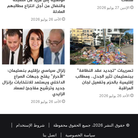
سطات
الوطنية إلى مزيد من التعبئة
والنضال من أجل انتزاع مطالبهم
الإثنين 27 يوليو 2026
العادلة
الأحد 26 يوليو 2026
تسريبات “تجديد عقد النظافة”
زلزال سياسي بإقليم بنسليمان:
ببنسليمان تثير الجدل.. ومطالب
“الأحرار” يفتح جبهات الصراع
إقليمية بالحزم وتفعيل لجان
الداخلي ويستعد للانتخابات بإنزال
المراقبة
جديد وترشيح مفاجئ لسعاد
الزايدي
الأحد 26 يوليو 2026
الأحد 26 يوليو 2026
© حقوق النشر 2026، جميع الحقوق محفوظة |
شروط الإستخدام
|
سياسة الخصوصية
|
اتصل بنا