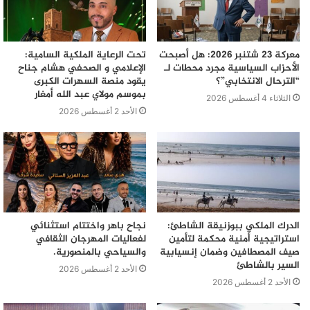
معركة 23 شتنبر 2026: هل أصبحت
تحت الرعاية الملكية السامية:
الأحزاب السياسية مجرد محطات لـ
الإعلامي و الصحفي هشام جناح
“الترحال الانتخابي”؟
يقود منصة السهرات الكبرى
بموسم مولاي عبد الله أمغار
الثلاثاء 4 أغسطس 2026
الأحد 2 أغسطس 2026
الدرك الملكي ببوزنيقة الشاطئ:
نجاح باهر واختتام استثنائي
استراتيجية أمنية محكمة لتأمين
لفعاليات المهرجان الثقافي
صيف المصطافين وضمان إنسيابية
والسياحي بالمنصورية.
السير بالشاطئ
الأحد 2 أغسطس 2026
الأحد 2 أغسطس 2026