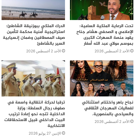
تحت الرعاية الملكية السامية:
الدرك الملكي ببوزنيقة الشاطئ:
الإعلامي و الصحفي هشام جناح
استراتيجية أمنية محكمة لتأمين
يقود منصة السهرات الكبرى
صيف المصطافين وضمان إنسيابية
بموسم مولاي عبد الله أمغار
السير بالشاطئ
الأحد 2 أغسطس 2026
الأحد 2 أغسطس 2026
نجاح باهر واختتام استثنائي
ترقبا لحركة انتقالية واسعة في
لفعاليات المهرجان الثقافي
صفوف رجال السلطة: وزارة
والسياحي بالمنصورية.
الداخلية تتجه نحو إعادة ترتيب
البيت الداخلي قبيل الاستحقاقات
الأحد 2 أغسطس 2026
الانتخابية
الإثنين 27 يوليو 2026