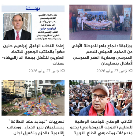
بوزنيقة: نجاح باهر للمرحلة الأولى
إعادة انتخاب الرفيق إبراهيم حنين
من المخيم الصيفي للدعم
عضواً بالمكتب الجهوي للاتحاد
المدرسي ومحاربة الهدر المدرسي
المغربي للشغل بجهة الدارالبيضاء–
لأطفال بنسليمان
سطات
الإثنين 27 يوليو 2026
الإثنين 27 يوليو 2026
الكاتب الوطني للجامعة الوطنية
تسريبات “تجديد عقد النظافة”
للتعليم (التوجه الديمقراطي) يدعو
ببنسليمان تثير الجدل.. ومطالب
متصرفات ومتصرفي قطاع التربية
إقليمية بالحزم وتفعيل لجان