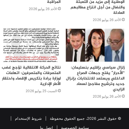
الوطنية إلى مزيد من التعبئة
المراقبة
والنضال من أجل انتزاع مطالبهم
الأحد 26 يوليو 2026
العادلة
الأحد 26 يوليو 2026
زلزال سياسي بإقليم بنسليمان:
نتائج الحركة الانتقالية تؤجج غضب
“الأحرار” يفتح جبهات الصراع
المتصرفات والمتصرفين: اتهامات
الداخلي ويستعد للانتخابات بإنزال
لوزارة برادة بتكريس الإقصاء واحتقار
جديد وترشيح مفاجئ لسعاد
الأطر الإدارية
الزايدي
السبت 25 يوليو 2026
الأحد 26 يوليو 2026
© حقوق النشر 2026، جميع الحقوق محفوظة |
شروط الإستخدام
|
سياسة الخصوصية
|
اتصل بنا