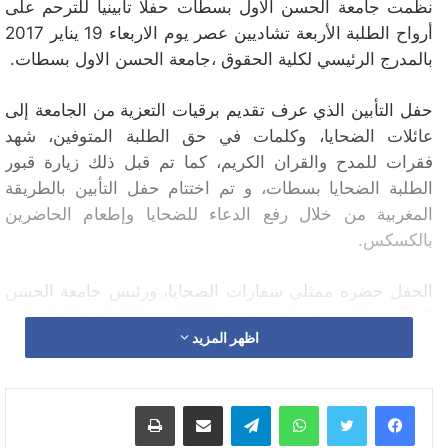
نظمت جامعة الحسن الاول بسطات حفلا تأبينيا للترحم على
أرواح الطلبة الأربعة تشاديين عصر يوم الاربعاء 19 يناير 2017
بالمدرج الرئيسي لكلية الحقوق ،جامعة الحسن الاول بسطات.
حفل التأبين الذي عرف تقديم برقيات التعزية من الجامعة إلى
عائلات الضحايا، وكلمات في حق الطلبة المتوفين، شهد
فقرات للمدح والقران الكريم، كما تم قبل ذلك زيارة قبور
الطلبة الضحايا بسطات، و تم اختتام حفل التأبين بالطريقة
المغربية من خلال رفع الدعاء للضحايا وإطعام الحاضرين
بالكسكس.
الحفل حضره ممثلي سفارات الضحايا، ورئيس جامعة الحسن
الاول بسطات وعمداء ومديري الكليات، والاساتذة الجامعيين،
اظهر المزيد
وممثلي المجلس الاقليمي و المجلس البلدي وجمعيات
المجتمع المدني، والمجلس العلمي وممثلي السلطة والدرك
والامن الوطني، و الطلبة الافارقة والمغاربة.
واتساب
تيلقرام
مشاركة عبر البريد
طباعة