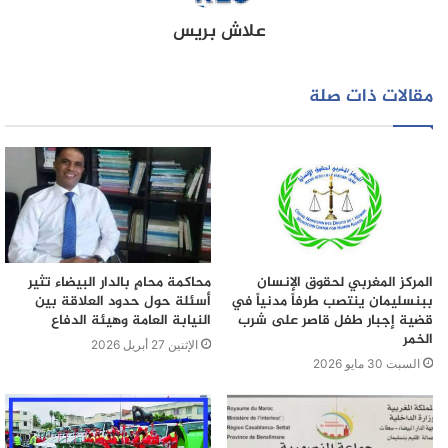
منهم أبانت التحاليل المخبرية إصابتهم بـ”فيروس كورونا”.
علاش بريس
مقالات ذات صلة
المركز المغربي لحقوق الإنسان
محاكمة محامٍ بالدار البيضاء تثير
ببنسليمان ينتصب طرفاً مدنياً في
أسئلة حول حدود العلاقة بين
قضية إجبار طفل قاصر على شرب
النيابة العامة وهيئة الدفاع
الخمر
الإثنين 27 أبريل 2026
السبت 30 مايو 2026