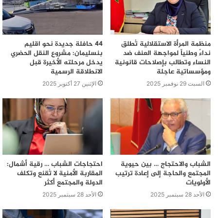
منظمة المرأة الاستقلالية تُطلق
44 حافلة جديدة نحو اقليم
نداءً وطنياً لمواجهة العنف ضد
بنسليمان: مشروع النقل الحضري
النساء وتطالب بإصلاحات قانونية
يدخل مرحلته الأخيرة قبل
ومؤسساتية عاجلة
الانطلاقة الرسمية
السبت 29 نوفمبر 2025
الإثنين 27 أكتوبر 2025
الشباب والاحتجاج … بين حيوية
احتجاجات الشباب … رقية أشمال:
المجتمع والحاجة إلى إعادة ترتيب
المقاربة الأمنية لا تُقنع وتكلف
الأولويات
الدولة والمجتمع أكثر
الأحد 28 سبتمبر 2025
الأحد 28 سبتمبر 2025