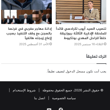
تنصيب السيد أيوب لكرادسي قائداً
إدانة مهاجر مغربي في فرنسا
للملحقة الإدارية الثالثة ببوزنيقة
بالسجن مع وقف التنفيذ بسبب
خلفاً للراحل المهدي بوتكيوط
إزعاج زوجته هاتفياً
الثلاثاء 16 سبتمبر 2025
الأحد 31 أغسطس 2025
اترك تعليقاً
يجب أنت تكون
مسجل الدخول
لتضيف تعليقاً.
© حقوق النشر 2026، جميع الحقوق محفوظة |
شروط الإستخدام
|
سياسة الخصوصية
|
اتصل بنا
فيسبوك
يوتيوب