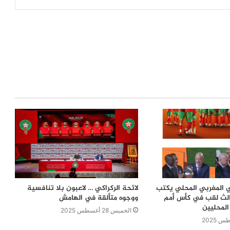
 المغربي المحلي يكتب
لائحة الركراكي … لاعبون بلا تنافسية
بثالث لقب في كأس أمم
ووجوه متألقة في الهامش
المحليين
الخميس 28 أغسطس 2025