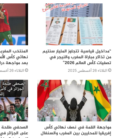
“مداخيل قياسية تتجاوز المليار سنتيم
المنتخب المغرب
من تذاكر مباراة المغرب والنيجر في
نهائي كأس الأمم
تصفيات كأس العالم 2026”
بعد مواجهة درا
الثلاثاء 26 أغسطس 2025
الثلاثاء 26 أغسطس 2025
مواجهة القمة في نصف نهائي كأس
الصحفي طلحة جب
إفريقيا للمحليين بين المغرب والسنغال
على الجزائر في 