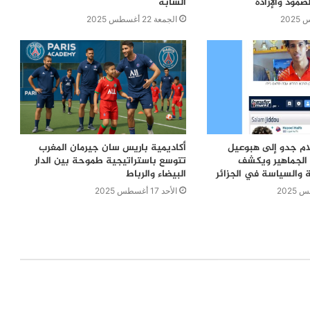
صمود والإرادة
الشابة
الجمعة 22 أغسطس 2025
ام جدو إلى هبوعيل
أكاديمية باريس سان جيرمان المغرب
الجماهير ويكشف
تتوسع باستراتيجية طموحة بين الدار
 والسياسة في الجزائر
البيضاء والرباط
الأحد 17 أغسطس 2025