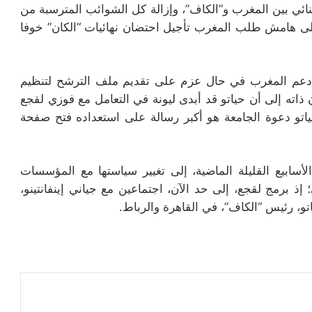
ثنائي بين المغرب و”الكاف”، وإزالة كل الشوائب المترسبة من
لى هامش طلب المغرب تأجيل احتضان نهائيات “الكان” خوفا
دعم المغرب في حال عزم على تقديم ملف الترشح لتنظيم
يرا في الآن ذاته إلى أن حياتو قد أبدى ليونة في التعامل مع فوزي لقجع
اتو دعوة الجامعة هو أكبر رسالة على استعداده فتح صفحة
لأسابيع القليلة الماضية، إلى تغيير سياستها مع المؤسسات
 إذ برمج لقجع، إلى حد الآن، اجتماعين مع جياني إينفانتينو،
و، رئيس “الكاف”، في القاهرة والرباط.
عة