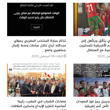
ي يتألق ويتأهل إلى
تذاكر مباراة المنتخب المغربي بمولاي
 الأفريقية للمحليين
عبدالله تُباع خلال ساعات وسط إقبال
مية مع السنغال
جماهيري واسع
الثلاثاء 26 أغسطس 2025
ريل يبرز فوز السودان
فضاءات الشباب في المغرب: ركيزة
كأس أمم إفريقيا
أساسية لتعزيز الإبداع وتمكين الطاقات