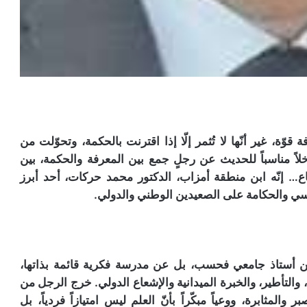
ة، غير أنّها لا تُثمر إلّا إذا اقترنت بالحكمة، وتحوّلت من
اً مناسباً للحديث عن رجلٍ جمع بين المعرفة والحكمة، بين
اع… إنّه ابن منطقة أمزاب، الدكتور محمد حركات، أحد أبرز
اسي والحكامة على الصعيدين الوطني والدولي.
ن أستاذ جامعي فحسب، بل عن مدرسة فكرية قائمة بذاتها،
التأطير، والخبرة الميدانية والإشعاع الدولي. خرج الرجل من
ر والمثابرة، ووعياً مبكّراً بأنّ العلم ليس امتيازاً فردياً، بل