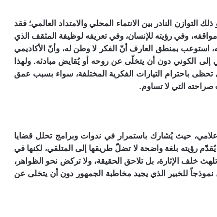
ك التوازن النادر بين الانتماء المحلي والامتداد العالمي؛ فقد
مواقفه، وفي رؤيته للإنسان، وفي تعريفه لوظيفة المثقف الذي
استوعب بمنطق العارف أنّ الفكر لا وطن له، وأنّ الأكاديمي
لى الكوني دون أن يتخلّى عن روحه أو يُقايض مبادئه. ولهذا
ي تحظى باحترام التيارات الفكرية المختلفة، سواء بسبب عمق
صراحته التي لا تساوم.
إعلامي، حيث يُشارك باستمرار في ندوات وبرامج تحلل قضايا
يُقدّم رؤيته بلغة واضحة لا تضلّ طريقها إلى المتلقي، لكنها في
تلهث خلف الإثارة، بل تلاحق الحقيقة، ولا تركض نحو الظواهر،
ي نموذجاً للخبير الذي يجيد مخاطبة الجمهور دون أن يتخلى عن