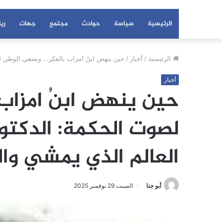
الرئيسية
سياسة
حوادث
مجتمع
جهات
ري
الرئيسية
/
أخبار
/
حين ينهض ابنُ امزاب بالفكر… ويصغي الوطن ل
أخبار
حين ينهض ابنُ امزاب
لصوت الحكمة: الدكتو
العالم الذي يمشي وا
أبو جنا
السبت 29 نوفمبر 2025