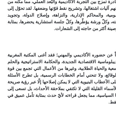
ة تمزج بين التجربة الأكاديمية والبُعد العملي، مما مكّنه من
هم آليات اشتغالها، وتشريح نقط قوّتها وضعفها. لقد تحوّل إلى
ة، والمحاكم الإدارية، والنزاهة، وإصلاح الدولة، وتجويد
ه، وكلّ ورشة يؤطّرها، وكلّ جلسة استشارية يحضرها، بمثابة
رصينة أكثر من حاجته إلى الشعارات.
ً عن حضوره الأكاديمي والمهني؛ فقد أغنى المكتبة المغربية
لوماسية الاقتصادية الجديدة، والحكامة الاستراتيجية والحلم
معية والحياة الطلابية، وغيرها من الأعمال التي تجمع بين قوة
ِل الوقائع، ولا تنحني أمام الخطابات الرسمية، بل تطرح الأسئلة
الأعطاب البنيوية التي لا يمكن إصلاحها إلّا عبر رؤية صريحة
أسماء القليلة التي لا تكتفي بملاحقة الأحداث، بل تسعى إلى
ها السياسية، مما يجعل قراءته لأيّ حدث بمثابة تأمل عميق في
قط.