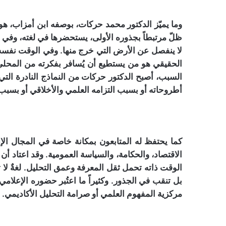
وما يميّز الدكتور محمد حركات، بوصفه ابن أمزاب، هو ذل
ظلّ مرتبطاً بجذوره الأولى، يستحضرها في لغته، وفي 
لا ينفصل عن الأرض التي خرج منها. وفي الوقت نفسه، 
الحقيقي هو من يستطيع أن يُسافر بفكرته من المحلي إ
السبب، أصبح الدكتور حركات من النماذج النادرة الت
أطروحاته أو بسبب التزامه العلمي والأخلاقي أو بسبب 
كما يحتفظ له المتابعون بمكانة خاصة في المجال ال
الاقتصاد، والحكامة، والسياسة العمومية. وقد اعتاد أن 
الوقت ذاته تحمل ثقل المعرفة وعمق التحليل. لغةٌ لا 
بل تنقب في الجذور. وكثيراً ما اعتُبر حضوره الإعلام
مركزية المفهوم العلمي أو صرامة التحليل الأكاديمي.