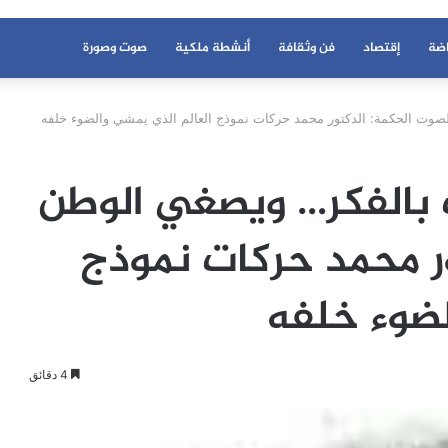
اضة
إقتصاد
فن وثقافة
أنشطة ملكية
صوت وصورة
صوت الحكمة: الدكتور محمد حركات نموذج العالم الذي يمشي والضوء خلفه
 بالفكر… ويصغي الوطن
ر محمد حركات نموذج
لضوء خلفه
4 دقائق