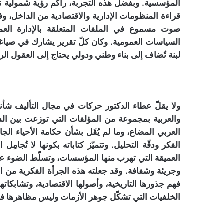
المؤسسية. وبفضل هذه التجربة، راكم رؤية شمولية نادر
قراءة المنظومات الإدارية والاقتصادية من الداخل، وف
صوت مسموع في الملفات المتعلقة بالإدارة العمومي
السياسات العمومية. وكان كلّ تقرير يشارك في صياغت
لبنة تُضاف إلى بناء وطني ودولي يحتاج إلى العقول ال
ولا يقلّ عطاء الدكتور حركات في مجال التأليف شأنا
والعربية بمجموعة من المؤلفات التي توزعت بين الديب
العربي المضاع، وما لم يُقَل بشأن حكامة الأحياء الجا
الفكر ودقّة التحليل. وتتميّز كتاباته بكونها لا تُجام
العميقة التي تهرب منها المؤسسات، وتسلّط الضوء على 
وجريئة وشفافة. وقد جعلته هذه الجرأة الفكرية من ال
فهم جذورها التاريخية، وأصولها الاقتصادية، وتشابكات
الخلفيات التي تشكّل جوهر الأزمات وليس مظاهرها ف