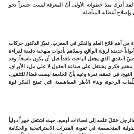
لقد أدرك منذ خطواته الأولى أنّ المعرفة ليست جسراً نحو
وإصلاح أعطابه المتأصلة.
 من أهم قلاع العلم والفكر في المغرب، تميّز الدكتور حركات
بواباً جديدة لرؤية الواقع، ويمدّهم بأدوات منهجية دقيقة لقراءة
ّ النقدي الذي يجعل الباحث ناقداً قبل أن يكون ناسخاً. وقد
 مختبر فكري يشتغل على صناعة العقول لا على ملء الأوراق،
النهج، في عمقه، ثمرة وعيه بأنّ الجامعة ليست فضاءً للتلقين،
ات الرخوة، وبناء الأطر المفاهيمية التي تمنح الفكر قوة
الرجل حَمَلَ علمه إلى فضاءات أوسع، حيث اشتغل خبيراً دولياً
ولية المتخصصة في تقوية القدرات الاستراتيجية والحكامة