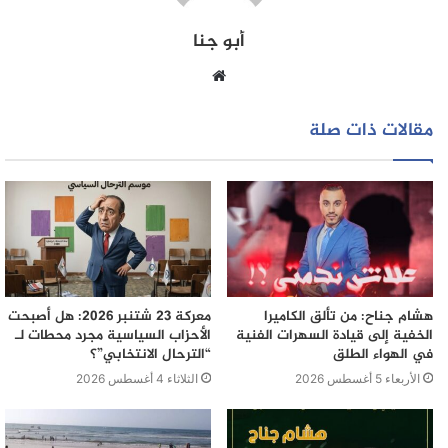
بدعم واسع، بعدما وقع عليها أزيد من 600 ألف شخص.
أبو جنا
موقع
الويب
مقالات ذات صلة
هشام جناح: من تألق الكاميرا
معركة 23 شتنبر 2026: هل أصبحت
الخفية إلى قيادة السهرات الفنية
الأحزاب السياسية مجرد محطات لـ
في الهواء الطلق
“الترحال الانتخابي”؟
الأربعاء 5 أغسطس 2026
الثلاثاء 4 أغسطس 2026