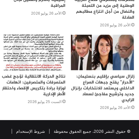
الوطنية إلى مزيد من التعبئة
المراقبة
والنضال من أجل انتزاع مطالبهم
الأحد 26 يوليو 2026
العادلة
الأحد 26 يوليو 2026
زلزال سياسي بإقليم بنسليمان:
نتائج الحركة الانتقالية تؤجج غضب
“الأحرار” يفتح جبهات الصراع
المتصرفات والمتصرفين: اتهامات
الداخلي ويستعد للانتخابات بإنزال
لوزارة برادة بتكريس الإقصاء واحتقار
جديد وترشيح مفاجئ لسعاد
الأطر الإدارية
الزايدي
السبت 25 يوليو 2026
الأحد 26 يوليو 2026
© حقوق النشر 2026، جميع الحقوق محفوظة |
شروط الإستخدام
|