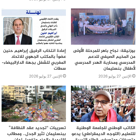
بوزنيقة: نجاح باهر للمرحلة الأولى
إعادة انتخاب الرفيق إبراهيم حنين
من المخيم الصيفي للدعم
عضواً بالمكتب الجهوي للاتحاد
المدرسي ومحاربة الهدر المدرسي
المغربي للشغل بجهة الدارالبيضاء–
لأطفال بنسليمان
سطات
الإثنين 27 يوليو 2026
الإثنين 27 يوليو 2026
الكاتب الوطني للجامعة الوطنية
تسريبات “تجديد عقد النظافة”
للتعليم (التوجه الديمقراطي) يدعو
ببنسليمان تثير الجدل.. ومطالب
متصرفات ومتصرفي قطاع التربية
إقليمية بالحزم وتفعيل لجان