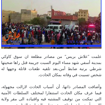
علمت “علاش بريس” من مصادر مطلعة ان سوق كاوكي
بمدينة أسفي شهد مساء اليوم السبت جريمة قتل راها ضحيتها
شرطي برتبة ضابط أمن،بعد تلقيه طعنات قاتلة وجهها له
شخص تسببت في وفاته بمكان الحادث.
وأضافت المصادر ذاتها، أن أسباب الحادث لازالت مجهولة،
فيما عرف مكان الحادث استنفارا لمختلف السلطات الأمنية
التي تمكنت من توقيف المشتبه فيه واقتياده الى مقر ولاية
الامن بأسفي ليتم إيداعه رهن تدابير الحراسة النظرية.