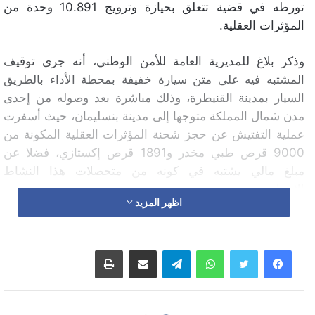
تورطه في قضية تتعلق بحيازة وترويج 10.891 وحدة من
المؤثرات العقلية.
وذكر بلاغ للمديرية العامة للأمن الوطني، أنه جرى توقيف
المشتبه فيه على متن سيارة خفيفة بمحطة الأداء بالطريق
السيار بمدينة القنيطرة، وذلك مباشرة بعد وصوله من إحدى
مدن شمال المملكة متوجها إلى مدينة بنسليمان، حيث أسفرت
عملية التفتيش عن حجز شحنة المؤثرات العقلية المكونة من
9000 قرص طبي مخدر و1891 قرص إكستازي، فضلا عن
مبلغ مالي يشتبه في كونه من متحصلات هذا النشاط
الإجرامي.
اظهر المزيد
وأضاف البلاغ أن عملية التفتيش المنجزة بشقة يستغلها
المشتبه فيه بمدينة بنسليمان، أسفرت أيضا عن حجز مجموعة
واتساب
تيلقرام
مشاركة عبر البريد
طباعة
من صفائح مخدر الشيرا وسلاح أبيض من الحجم الكبير.
وقد تم، حسب المصدر ذاته، الاحتفاظ بالمشتبه فيه تحت تدبير