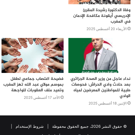
وفاة الدكتورة رشيدة المقرئ
الإدريسي أيقونة مكافحة الإدمان
في المغرب
الأربعاء 20 أغسطس 2025
نداء عاجل من وزير الصحة الجزائري
فضيحة اغتصاب جماعي لطفل
بعد حادث وادي الحراش: فحوصات
بموسم مولاي عبد الله تهز المغرب
طبية للمواطنين المعرضين لمياه
وتعيد ملف العقوبات للواجهة
الوادي
الأحد 17 أغسطس 2025
الإثنين 18 أغسطس 2025
© حقوق النشر 2026، جميع الحقوق محفوظة |
شروط الإستخدام
|