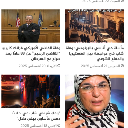
السبت 23 أغسطس 2025
مأساة حي أناسي بالبرنوصي: وفاة
وفاة القاضي الأمريكي فرانك كابريو
شاب في مواجهة بين الهستيريا
“القاضي الرحيم” عن 88 عامًا بعد
والدفاع الشرعي
صراع مع السرطان
الخميس 21 أغسطس 2025
الأربعاء 20 أغسطس 2025
“وفاة شرطي شاب في حادث
دهس مأساوي ببني ملال”
الإثنين 18 أغسطس 2025