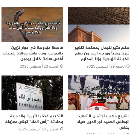
حكم مثير للجدل بمحكمة تنغير
فاجعة مزدوجة في دوار تزرين
يُبرئ مسناً وزوجة ابنه من تهم
بالصويرة: وفاة طفل ووالده بلدغات
الخيانة الزوجية وزنا المحارم
أفعى سامة خلال يومين
الجمعة 29 أغسطس 2025
السبت 23 أغسطس 2025
تشييع مهيب لجثمان الشهيد
التخييم فضاء للتربية والحماية …
الوطني العميد نور الدين صياد
وحادثة “رأس الماء” تبقى معزولة
بفاس
الخميس 21 أغسطس 2025