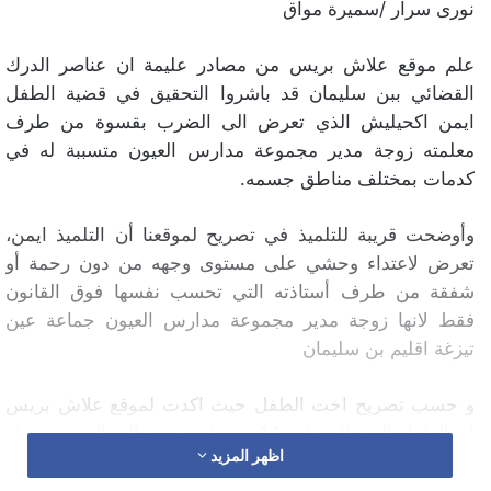
نورى سرار /سميرة مواق
علم موقع علاش بريس من مصادر عليمة ان عناصر الدرك
القضائي ببن سليمان قد باشروا التحقيق في قضية الطفل
ايمن اكحيليش الذي تعرض الى الضرب بقسوة من طرف
معلمته زوجة مدير مجموعة مدارس العيون متسببة له في
كدمات بمختلف مناطق جسمه.
وأوضحت قريبة للتلميذ في تصريح لموقعنا أن التلميذ ايمن،
تعرض ﻻعتداء وحشي على مستوى وجهه من دون رحمة أو
شفقة من طرف أستاذته التي تحسب نفسها فوق القانون
فقط لانها زوجة مدير مجموعة مدارس العيون جماعة عين
تيزغة اقليم بن سليمان
و حسب تصريح اخت الطفل حيث اكدت لموقع علاش بريس
ان الطفل الذي لا يتجاوز 14 سنة اصبحت حالته النفسية سيئة
اظهر المزيد
و متدهورة بسبب ماتعرض له طوال دراسته بالمؤسسة و انه
اصبح يرفض مواصلة دراسته خوفا من ان يتعرض مرة اخرى