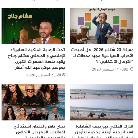
معركة 23 شتنبر 2026: هل أصبحت
تحت الرعاية الملكية السامية:
الأحزاب السياسية مجرد محطات لـ
الإعلامي و الصحفي هشام جناح
“الترحال الانتخابي”؟
يقود منصة السهرات الكبرى
بموسم مولاي عبد الله أمغار
الثلاثاء 4 أغسطس 2026
الأحد 2 أغسطس 2026
الدرك الملكي ببوزنيقة الشاطئ:
نجاح باهر واختتام استثنائي
استراتيجية أمنية محكمة لتأمين
لفعاليات المهرجان الثقافي