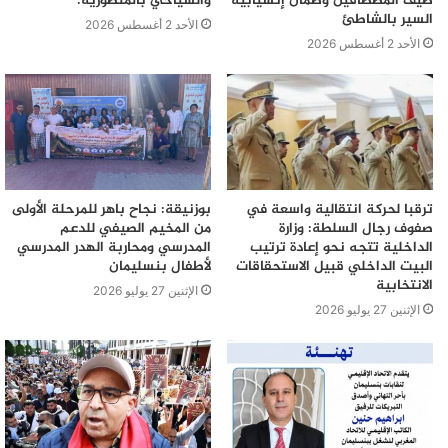
صيف المصطافين وضمان إنسيابية
والسياحي بالمنصورية.
السير بالشاطئ
الأحد 2 أغسطس 2026
الأحد 2 أغسطس 2026
ترقبا لحركة انتقالية واسعة في
بوزنيقة: نجاح باهر للمرحلة الأولى
صفوف رجال السلطة: وزارة
من المخيم الصيفي للدعم
الداخلية تتجه نحو إعادة ترتيب
المدرسي ومحاربة الهدر المدرسي
البيت الداخلي قبيل الاستحقاقات
لأطفال بنسليمان
الانتخابية
الإثنين 27 يوليو 2026
الإثنين 27 يوليو 2026