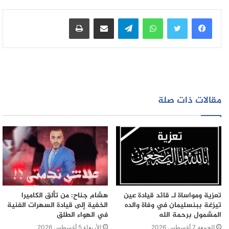
الى الاعتداء من طرفها
واتساب
تيلقرام
مشاركة عبر البريد
طباعة
وهذا وقد ثم وضع شكاية الى وكيل جلالة الملك بالمحكمة
الابتدائية بن سليمان قصد متابعتها قضائيا بعد حصول العائلة
على شهادة طبية مدة العجز 22 يوم
مقالات ذات صلة
تعزية ومواساة لـ قائد قيادة عين
هشام جناح: من تألق الكاميرا
تيزغة ببنسليمان في وفاة والده
الخفية إلى قيادة السهرات الفنية
المشمول برحمة الله
في الهواء الطلق
الجمعة 7 أغسطس 2026
الأربعاء 5 أغسطس 2026