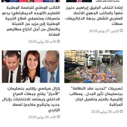
إعادة انتخاب الرفيق إبراهيم حنين
الكاتب الوطني للجامعة الوطنية
عضواً بالمكتب الجهوي للاتحاد
للتعليم (التوجه الديمقراطي) يدعو
المغربي للشغل بجهة الدارالبيضاء–
متصرفات ومتصرفي قطاع التربية
سطات
الوطنية إلى مزيد من التعبئة
والنضال من أجل انتزاع مطالبهم
الإثنين 27 يوليو 2026
العادلة
الأحد 26 يوليو 2026
تسريبات “تجديد عقد النظافة”
زلزال سياسي بإقليم بنسليمان:
ببنسليمان تثير الجدل.. ومطالب
“الأحرار” يفتح جبهات الصراع
إقليمية بالحزم وتفعيل لجان
الداخلي ويستعد للانتخابات بإنزال
المراقبة
جديد وترشيح مفاجئ لسعاد
الزايدي
الأحد 26 يوليو 2026
الأحد 26 يوليو 2026