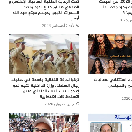
معركة 23 شتنبر 2026: هل أصبحت
تحت الرعاية الملكية السامية: الإعلامي و
ية مجرد محطات لـ
الصحفي هشام جناح يقود منصة
بي”؟
السهرات الكبرى بموسم مولاي عبد الله
أمغار
الأحد 2 أغسطس 2026
ام استثنائي لفعاليات
ترقبا لحركة انتقالية واسعة في صفوف
في والسياحي
رجال السلطة: وزارة الداخلية تتجه نحو
إعادة ترتيب البيت الداخلي قبيل
الاستحقاقات الانتخابية
الإثنين 27 يوليو 2026