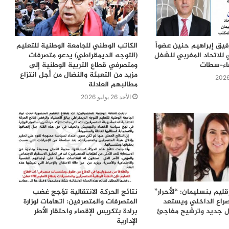
رفيق إبراهيم حنين عضواً
الكاتب الوطني للجامعة الوطنية للتعليم
 للاتحاد المغربي للشغل
(التوجه الديمقراطي) يدعو متصرفات
ضاء–سطات
ومتصرفي قطاع التربية الوطنية إلى
مزيد من التعبئة والنضال من أجل انتزاع
مطالبهم العادلة
الأحد 26 يوليو 2026
ليم بنسليمان: “الأحرار”
نتائج الحركة الانتقالية تؤجج غضب
راع الداخلي ويستعد
المتصرفات والمتصرفين: اتهامات لوزارة
زال جديد وترشيح مفاجئ
برادة بتكريس الإقصاء واحتقار الأطر
الإدارية