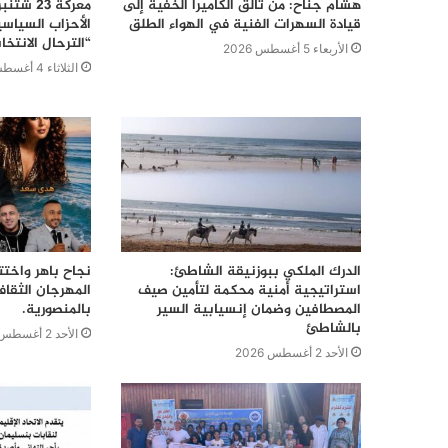
هشام جناح: من تألق الكاميرا الخفية إلى
قيادة السهرات الفنية في الهواء الطلق
الأحزاب السياس
“الترحال الانتخا
الأربعاء 5 أغسطس 2026
الثلاثاء 4 أغسطس 2026
الدرك الملكي ببوزنيقة الشاطئ:
نجاح باهر واختت
استراتيجية أمنية محكمة لتأمين صيف
المهرجان الثقا
المصطافين وضمان إنسيابية السير
بالمنصورية.
بالشاطئ
الأحد 2 أغسطس 2026
الأحد 2 أغسطس 2026