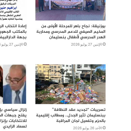
بوزنيقة: نجاح باهر للمرحلة الأولى من
إعادة انتخاب ال
المخيم الصيفي للدعم المدرسي ومحاربة
بالمكتب الجهوي
الهدر المدرسي لأطفال بنسليمان
بجهة الدارالبي
الإثنين 27 يوليو 2026
الإثنين 27 يوليو 2026
تسريبات “تجديد عقد النظافة”
زلزال سياسي بإق
ببنسليمان تثير الجدل.. ومطالب إقليمية
يفتح جبهات الص
بالحزم وتفعيل لجان المراقبة
للانتخابات بإن
لسعاد الزايدي
الأحد 26 يوليو 2026