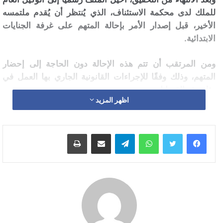
للملك لدى محكمة الاستئناف، الذي يُنتظر أن يُقدم ملتمسه
الأخير، قبل إصدار الأمر بإحالة المتهم على غرفة الجنايات
الابتدائية.
ومن المرتقب أن تتم هذه الإحالة دون الحاجة إلى إحضار
المتهم، وذلك وفقًا للإجراءات القانونية الجاري بها العمل في
مثل هذه القضايا.
اظهر المزيد
ويتوقع أن تسرّع المحكمة في البت في هذا الملف، بالنظر إلى
خطورة التهم الموجهة للمتهم، والتي تتعلق بجرائم جنائية ثقيلة،
واتساب
تيلقرام
مشاركة عبر البريد
طباعة
تشمل القتل العمد مع سبق الإصرار والترصد، وارتكاب أعمال
وحشية لتنفيذ جناية، إلى جانب السرقة الموصوفة، وهي الأفعال
التي تندرج تحت مقتضيات الفصول 392 و393 و399 و510
من القانون الجنائي.
القضية خلفت حالة استياء واسعة في أوساط الرأي العام، فيما
تشير مصادر قضائية إلى أن المحاكمة قد تنطلق في أقرب