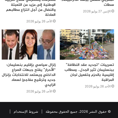
سطات
الوطنية إلى مزيد من التعبئة
والنضال من أجل انتزاع مطالبهم
الإثنين 27 يوليو 2026
العادلة
الأحد 26 يوليو 2026
تسريبات “تجديد عقد النظافة”
زلزال سياسي بإقليم بنسليمان:
ببنسليمان تثير الجدل.. ومطالب
“الأحرار” يفتح جبهات الصراع
إقليمية بالحزم وتفعيل لجان
الداخلي ويستعد للانتخابات بإنزال
المراقبة
جديد وترشيح مفاجئ لسعاد
الزايدي
الأحد 26 يوليو 2026
الأحد 26 يوليو 2026
© حقوق النشر 2026، جميع الحقوق محفوظة |
شروط الإستخدام
|