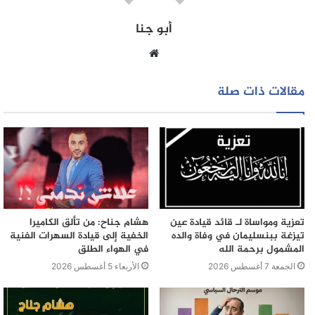
الآجال، خاصة بعد استكمال التحقيق واستيفاء جميع الإجراءات
أبو جنا
القانونية.
موقع
الويب
مقالات ذات صلة
تعزية ومواساة لـ قائد قيادة عين
هشام جناح: من تألق الكاميرا
تيزغة ببنسليمان في وفاة والده
الخفية إلى قيادة السهرات الفنية
المشمول برحمة الله
في الهواء الطلق
الجمعة 7 أغسطس 2026
الأربعاء 5 أغسطس 2026