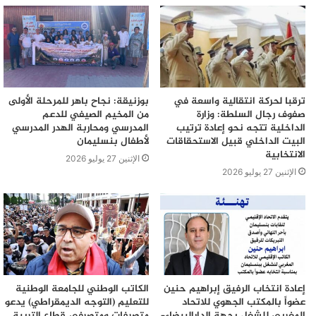
ترقبا لحركة انتقالية واسعة في
بوزنيقة: نجاح باهر للمرحلة الأولى
صفوف رجال السلطة: وزارة
من المخيم الصيفي للدعم
الداخلية تتجه نحو إعادة ترتيب
المدرسي ومحاربة الهدر المدرسي
البيت الداخلي قبيل الاستحقاقات
لأطفال بنسليمان
الانتخابية
الإثنين 27 يوليو 2026
الإثنين 27 يوليو 2026
إعادة انتخاب الرفيق إبراهيم حنين
الكاتب الوطني للجامعة الوطنية
عضواً بالمكتب الجهوي للاتحاد
للتعليم (التوجه الديمقراطي) يدعو
المغربي للشغل بجهة الدارالبيضاء–
متصرفات ومتصرفي قطاع التربية