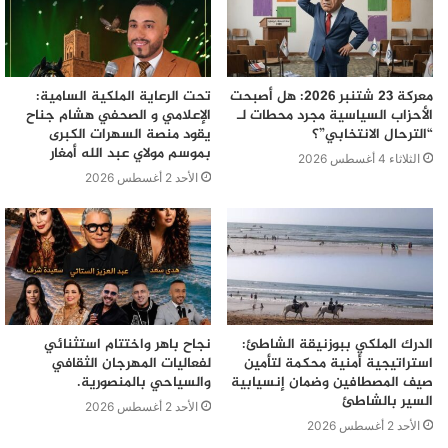
معركة 23 شتنبر 2026: هل أصبحت
تحت الرعاية الملكية السامية:
الأحزاب السياسية مجرد محطات لـ
الإعلامي و الصحفي هشام جناح
“الترحال الانتخابي”؟
يقود منصة السهرات الكبرى
بموسم مولاي عبد الله أمغار
الثلاثاء 4 أغسطس 2026
الأحد 2 أغسطس 2026
الدرك الملكي ببوزنيقة الشاطئ:
نجاح باهر واختتام استثنائي
استراتيجية أمنية محكمة لتأمين
لفعاليات المهرجان الثقافي
صيف المصطافين وضمان إنسيابية
والسياحي بالمنصورية.
السير بالشاطئ
الأحد 2 أغسطس 2026
الأحد 2 أغسطس 2026