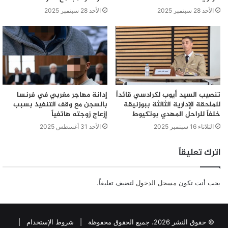
الأحد 28 سبتمبر 2025
الأحد 28 سبتمبر 2025
تنصيب السيد أيوب لكرادسي قائداً
إدانة مهاجر مغربي في فرنسا
للملحقة الإدارية الثالثة ببوزنيقة
بالسجن مع وقف التنفيذ بسبب
خلفاً للراحل المهدي بوتكيوط
إزعاج زوجته هاتفياً
الثلاثاء 16 سبتمبر 2025
الأحد 31 أغسطس 2025
اترك تعليقاً
يجب أنت تكون
مسجل الدخول
لتضيف تعليقاً.
© حقوق النشر 2026، جميع الحقوق محفوظة |
شروط الإستخدام
|