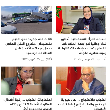
منظمة المرأة الاستقلالية تُطلق
44 حافلة جديدة نحو اقليم
نداءً وطنياً لمواجهة العنف ضد
بنسليمان: مشروع النقل الحضري
النساء وتطالب بإصلاحات قانونية
يدخل مرحلته الأخيرة قبل
ومؤسساتية عاجلة
الانطلاقة الرسمية
السبت 29 نوفمبر 2025
الإثنين 27 أكتوبر 2025
الشباب والاحتجاج … بين حيوية
احتجاجات الشباب … رقية أشمال:
المجتمع والحاجة إلى إعادة ترتيب
المقاربة الأمنية لا تُقنع وتكلف
الأولويات
الدولة والمجتمع أكثر