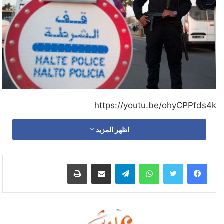
https://youtu.be/ohyCPPfds4k
اظهر المزيد
واتساب
تيلقرام
مشاركة عبر البريد
طباعة