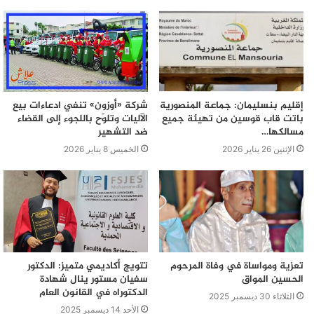
إقليم بنسليمان: جماعة المنصورية
شركة «أوزون» تنفي ادعاءات بيع
باتت قاب قوسين من تهيئة جميع
الآليات وتلوّح باللجوء إلى القضاء
مسالكها…
ضد التشهير
الإثنين 26 يناير 2026
الخميس 8 يناير 2026
تعزية ومواساة في وفاة المرحوم
تتويج أكاديمي متميز: الدكتور
الحسين المواق
سفيان مستور ينال شهادة
الدكتوراه في القانون العام
الثلاثاء 30 ديسمبر 2025
الأحد 14 ديسمبر 2025