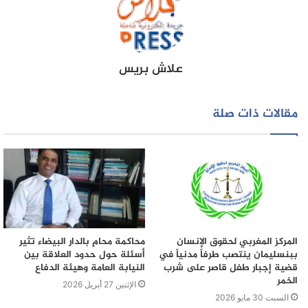
علاش بريس
مقالات ذات صلة
المركز المغربي لحقوق الإنسان
محاكمة محامٍ بالدار البيضاء تثير
ببنسليمان ينتصب طرفاً مدنياً في
أسئلة حول حدود العلاقة بين
قضية إجبار طفل قاصر على شرب
النيابة العامة وهيئة الدفاع
الخمر
الإثنين 27 أبريل 2026
السبت 30 مايو 2026