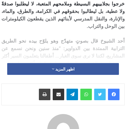
خرجوا بجلابيبهم البسيطة وملامحهم المتعبة، لا ليطلبوا صدقةً
ولا عطية، بل ليطالبوا بحقوقهم في الكرامة، والطرق، والماء،
والإنارة، والنقل المدرسي لأبنائهم الذين يقطعون الكيلومترات
بين الوحل والتراب.
أحد الشيوخ قال بصوتٍ متهدّج وهو يلوّح بيده نحو الطريق
الترابية الممتدة بين الدواوير: “منذ سنين ونحن نسمع عن
المشاريع، لكننا لا نرى سوى الغبار… أطفالنا يتعلمون السير أكثر
مما يتعلمون القراءة، والنساء ينتظرن الماء أكثر مما ينتظرن
اظهر المزيد
المطر.”
تلك الكلمات التي خرجت من قلبٍ أرهقه الانتظار، لخّصت
واتساب
تيلقرام
مشاركة عبر البريد
طباعة
مأساة ممتدة عبر أجيال. فبينما تتحدث الجهات الرسمية عن
برامج التنمية القروية، يظل رجال مكارطو يقيسون المسافة بين
الوعود والواقع بخطواتٍ متعبة. فهنا الطرق لا تُعبَّد إلا على
الورق، والماء لا يصل إلا عبر صهاريج تُشترى بالدرهم، والإنارة
العمومية لا تضيء إلا في الخطابات الانتخابية.