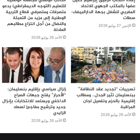
إعادة انتخاب الرفيق إبراهيم حنين
الكاتب الوطني للجامعة الوطنية
عضواً بالمكتب الجهوي للاتحاد
للتعليم (التوجه الديمقراطي) يدعو
المغربي للشغل بجهة الدارالبيضاء–
متصرفات ومتصرفي قطاع التربية
سطات
الوطنية إلى مزيد من التعبئة
والنضال من أجل انتزاع مطالبهم
الإثنين 27 يوليو 2026
العادلة
الأحد 26 يوليو 2026
تسريبات “تجديد عقد النظافة”
زلزال سياسي بإقليم بنسليمان:
ببنسليمان تثير الجدل.. ومطالب
“الأحرار” يفتح جبهات الصراع
إقليمية بالحزم وتفعيل لجان
الداخلي ويستعد للانتخابات بإنزال
المراقبة
جديد وترشيح مفاجئ لسعاد
الزايدي
الأحد 26 يوليو 2026
الأحد 26 يوليو 2026