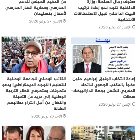
صفوف رجال السلطة: وزارة
من المخيم الصيفي للدعم
الداخلية تتجه نحو إعادة ترتيب
المدرسي ومحاربة الهدر المدرسي
البيت الداخلي قبيل الاستحقاقات
لأطفال بنسليمان
الانتخابية
الإثنين 27 يوليو 2026
الإثنين 27 يوليو 2026
إعادة انتخاب الرفيق إبراهيم حنين
الكاتب الوطني للجامعة الوطنية
عضواً بالمكتب الجهوي للاتحاد
للتعليم (التوجه الديمقراطي) يدعو
المغربي للشغل بجهة الدارالبيضاء–
متصرفات ومتصرفي قطاع التربية
سطات
الوطنية إلى مزيد من التعبئة
والنضال من أجل انتزاع مطالبهم
الإثنين 27 يوليو 2026
العادلة
الأحد 26 يوليو 2026