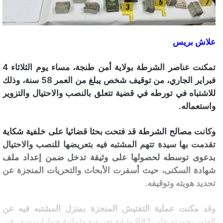
علاش بريس
تمكنت عناصر الشرطة بولاية أمن طنجة، مساء يوم الثلاثاء 4
فبراير الجاري، من توقيف شخص يبلغ من العمر 58 سنة، وذلك
للاشتباه في تورطه في قضية تتعلق بالنصب والاحتيال والتزوير
واستعماله.
وكانت مصالح الشرطة قد فتحت بحثا قضائيا على خلفية شكاية
تقدمت بها سيدة تتهم المشتبه فيه بتعريضها للنصب والاحتيال
بدعوى توسطه لحصولها على وثيقة تدخل ضمن إعداد ملف
شهادة السكنى، حيث أسفرت الأبحاث والتحريات المنجزة عن
تحديد هويته وتوقيفه.
وقد مكنت عملية التفتيش المنجزة بمنزل المشتبه فيه عن
العثور بحوزته على 942 وثيقة تعريفية وثمانية جوازات سفر في