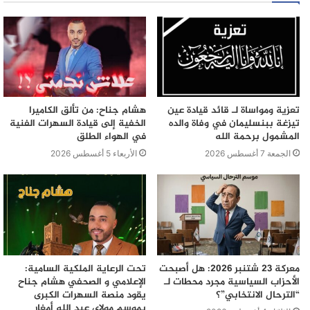
تعزية ومواساة لـ قائد قيادة عين
هشام جناح: من تألق الكاميرا
تيزغة ببنسليمان في وفاة والده
الخفية إلى قيادة السهرات الفنية
المشمول برحمة الله
في الهواء الطلق
الجمعة 7 أغسطس 2026
الأربعاء 5 أغسطس 2026
معركة 23 شتنبر 2026: هل أصبحت
تحت الرعاية الملكية السامية:
الأحزاب السياسية مجرد محطات لـ
الإعلامي و الصحفي هشام جناح
“الترحال الانتخابي”؟
يقود منصة السهرات الكبرى
بموسم مولاي عبد الله أمغار