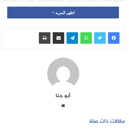
اسم الغير، علاوة على مجموعة من الصور الفوتوغرافية ونسخ
اظهر المزيد
من وثائق إدارية.
وقد تم الاحتفاظ بالمشتبه فيه تحت تدبير الحراسة النظرية رهن
واتساب
تيلقرام
مشاركة عبر البريد
طباعة
إشارة البحث القضائي الذي يجري تحت إشراف النيابة العامة
المختصة، وذلك للكشف عن جميع ظروف وملابسات هده
القضية، وكذا تحديد الخلفيات الحقيقية وراء ارتكاب هذه الأفعال
الإجرامية.
أبو جنا
موقع
الويب
مقالات ذات صلة