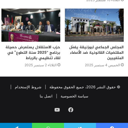
المجلس الجماعي لبوزنيقة يفعّل
حزب الاستقلال يستعرض حصيلة
المقتضيات القانونية ضد الأعضاء
برنامج “2025 سنة التطوع” في
المتغيبين
لقاء تنظيمي بالرباط
الخميس 4 سبتمبر 2025
الثلاثاء 2 سبتمبر 2025
© حقوق النشر 2026، جميع الحقوق محفوظة |
شروط الإستخدام
|
سياسة الخصوصية
|
اتصل بنا
فيسبوك
يوتيوب