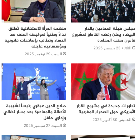
مجلس هيئة المحامين بالدار
منظمة المرأة الاستقلالية تُطلق
البيضاء يعلن رفضه القاطع لمشروع
نداءً وطنياً لمواجهة العنف ضد
قانون مهنة المحاماة
النساء وتطالب بإصلاحات قانونية
ومؤسساتية عاجلة
الثلاثاء 23 ديسمبر 2025
السبت 29 نوفمبر 2025
تطورات جديدة في مشروع القرار
صلاح الدين عبقري رئيساً لشبيبة
الأمريكي حول الصحراء المغربية
الأصالة والمعاصرة بعد مسار نضالي
وإداري حافل
الخميس 30 أكتوبر 2025
السبت 27 سبتمبر 2025