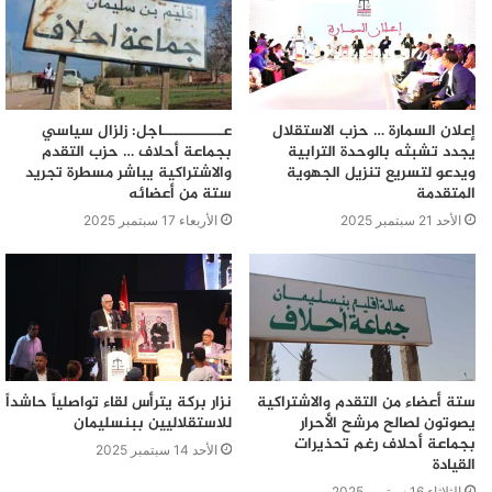
إعلان السمارة … حزب الاستقلال
عـــــــــــاجل: زلزال سياسي
يجدد تشبثه بالوحدة الترابية
بجماعة أحلاف … حزب التقدم
ويدعو لتسريع تنزيل الجهوية
والاشتراكية يباشر مسطرة تجريد
المتقدمة
ستة من أعضائه
الأحد 21 سبتمبر 2025
الأربعاء 17 سبتمبر 2025
ستة أعضاء من التقدم والاشتراكية
نزار بركة يترأس لقاء تواصلياً حاشداً
يصوتون لصالح مرشح الأحرار
للاستقلاليين ببنسليمان
بجماعة أحلاف رغم تحذيرات
الأحد 14 سبتمبر 2025
القيادة
الثلاثاء 16 سبتمبر 2025