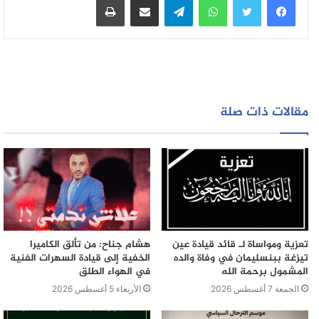
مقالات ذات صلة
تعزية ومواساة لـ قائد قيادة عين
هشام جناح: من تألق الكاميرا
تيزغة ببنسليمان في وفاة والده
الخفية إلى قيادة السهرات الفنية
المشمول برحمة الله
في الهواء الطلق
الجمعة 7 أغسطس 2026
الأربعاء 5 أغسطس 2026