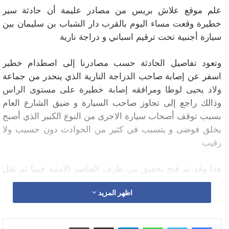
علم موقع علاش بريس من مصادر عليمة أن حادثة سير
خطيرة وقعت مساء اليوم بالقرب دار الشباب بن سليمان بين
سيارة أجنبية تحت ترقيم اسباني و دراجة نارية
وتعود تفاصيل الحادثة حسب مصادرنا إلى اصطدام خطير
اسفر عن إصابة صاحب الدراجة النارية الذي ينحدر من جماعة
ولاد يحيى لوطا ومرافقه إصابة خطيرة على مستوى الراس
وذالك راجع إلى تجاوز صاحب السيارة و ضيق الشارع العام
بسبب توقف أصحاب سيارة الاجرى من النوع الكبير الذي أصبح
يخلق فوضى و يتسبب في كثير من الحوادث دون حسيب ولا
رقيب
هذا وقد ثم فتح تحقيق من طرف العناصر الامنية فيما ثم نقل
المصابين من طرف الوقاية المدنية إلى المستشفى الإقليمي
اظهر المزيد
بن سليمان في حالة جد حرجة
واتساب
تيلقرام
مشاركة عبر البريد
طباعة