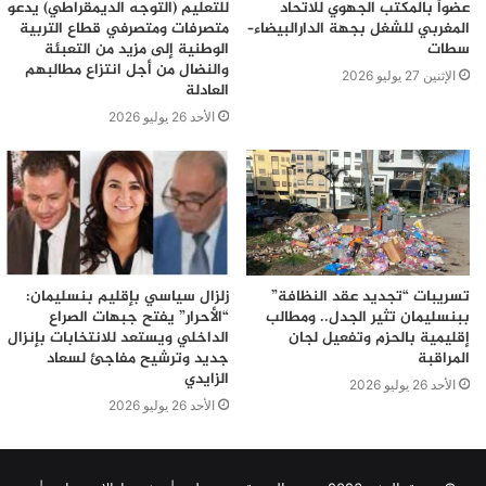
عضواً بالمكتب الجهوي للاتحاد
للتعليم (التوجه الديمقراطي) يدعو
المغربي للشغل بجهة الدارالبيضاء–
متصرفات ومتصرفي قطاع التربية
سطات
الوطنية إلى مزيد من التعبئة
والنضال من أجل انتزاع مطالبهم
الإثنين 27 يوليو 2026
العادلة
الأحد 26 يوليو 2026
تسريبات “تجديد عقد النظافة”
زلزال سياسي بإقليم بنسليمان:
ببنسليمان تثير الجدل.. ومطالب
“الأحرار” يفتح جبهات الصراع
إقليمية بالحزم وتفعيل لجان
الداخلي ويستعد للانتخابات بإنزال
المراقبة
جديد وترشيح مفاجئ لسعاد
الزايدي
الأحد 26 يوليو 2026
الأحد 26 يوليو 2026