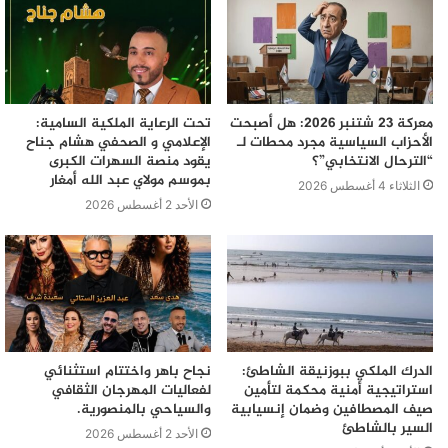
معركة 23 شتنبر 2026: هل أصبحت
تحت الرعاية الملكية السامية:
الأحزاب السياسية مجرد محطات لـ
الإعلامي و الصحفي هشام جناح
“الترحال الانتخابي”؟
يقود منصة السهرات الكبرى
بموسم مولاي عبد الله أمغار
الثلاثاء 4 أغسطس 2026
الأحد 2 أغسطس 2026
الدرك الملكي ببوزنيقة الشاطئ:
نجاح باهر واختتام استثنائي
استراتيجية أمنية محكمة لتأمين
لفعاليات المهرجان الثقافي
صيف المصطافين وضمان إنسيابية
والسياحي بالمنصورية.
السير بالشاطئ
الأحد 2 أغسطس 2026