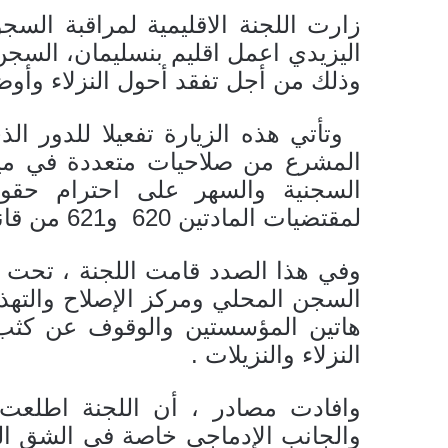
زارت اللجنة الاقليمية لمراقبة الس
اليزيدي اعمل اقليم بنسليمان، السجن 
وذلك من أجل تفقد أحول النزلاء وأوض
وتأتي هذه الزيارة تفعيلا للدور الذي
المشرع من صلاحيات متعددة في ميد
السجنية والسهر على احترام حقوق 
لمقتضيات المادتين 620 و621 من قانون المسطرة الجنائية .
وفي هذا الصدد قامت اللجنة ، تحت ر
السجن المحلي ومركز الإصلاح والتهذ
هاتين المؤسستين والوقوف عن كثب ع
النزلاء والنزيلات .
وافادت مصادر ، أن اللجنة اطلعت 
والجانب الإدماجي خاصة في الشق الم