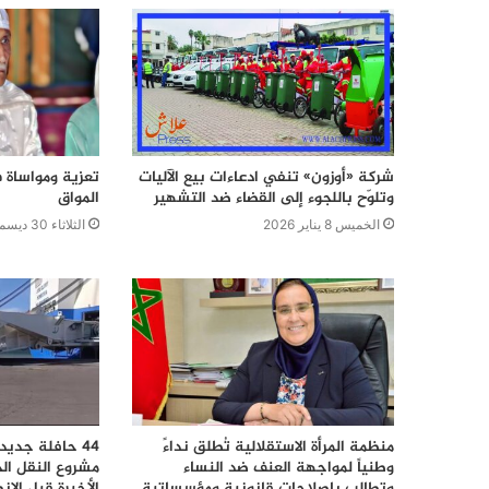
شركة «أوزون» تنفي ادعاءات بيع الآليات
تعزية ومواساة 
وتلوّح باللجوء إلى القضاء ضد التشهير
المواق
الخميس 8 يناير 2026
الثلاثاء 30 ديسمبر 2025
منظمة المرأة الاستقلالية تُطلق نداءً
44 حافلة جديد
وطنياً لمواجهة العنف ضد النساء
مشروع النقل ال
وتطالب بإصلاحات قانونية ومؤسساتية
الأخيرة قبل الا