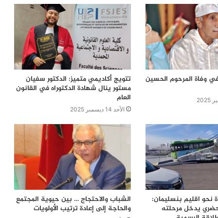
في وفاة المرحوم الحسين
تتويج أكاديمي متميز: الدكتور سفيان
مستور ينال شهادة الدكتوراه في القانون
العام
الأحد 14 ديسمبر 2025
ة نحو اقليم بنسليمان:
الشباب والاحتجاج … بين حيوية المجتمع
حضري يدخل مرحلته
والحاجة إلى إعادة ترتيب الأولويات
نطلاقة الرسمية