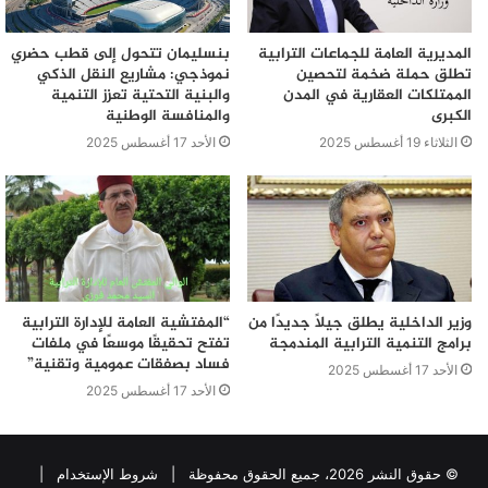
المديرية العامة للجماعات الترابية
بنسليمان تتحول إلى قطب حضري
تطلق حملة ضخمة لتحصين
نموذجي: مشاريع النقل الذكي
الممتلكات العقارية في المدن
والبنية التحتية تعزز التنمية
الكبرى
والمنافسة الوطنية
الثلاثاء 19 أغسطس 2025
الأحد 17 أغسطس 2025
وزير الداخلية يطلق جيلًا جديدًا من
“المفتشية العامة للإدارة الترابية
برامج التنمية الترابية المندمجة
تفتح تحقيقًا موسعًا في ملفات
فساد بصفقات عمومية وتقنية”
الأحد 17 أغسطس 2025
الأحد 17 أغسطس 2025
© حقوق النشر 2026، جميع الحقوق محفوظة |
شروط الإستخدام
|