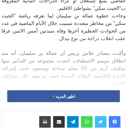
القاضي بمنع إستغلال أو كراء الدراجات المائية المعروفة
ب”الجيت سكي” بشواطئ الاقليم.
وجاءت خطوة عمالة بن سليمان لما تعرفه رياضة “الجيت
سكي” من مخاطر متعددة تسببت خلال الأيام الماضية في عدد
من الحوادث الخطيرة آخرها وفاة سيدتين أمس الاثنين غرقا
عقب انقلاب دراجة من نوع بيدال.
وأكدت مصادر علاش بريس أن عمالة بن سليمان، أنه مند
انطلاق موسم الاصطياف، اتخدت مجموعة من التدابير منها
توظيف أزيد من 50 معلم سباحة ووضعهم تحت إشراف
الإدارة الاقليمية للوقاية المدينة قصد توزيعهم على شواطئ
الاقليم.
اظهر المزيد
تحسيس جميع المصالح الأمنية والمتدخلين بضرورة اتخاذ
التدابير والاحتياطات اللازمة الهادفة إلى الحفاظ على سلامة
وأمن المصطافين.
واتساب
تيلقرام
مشاركة عبر البريد
طباعة
هذا ويشار أن الموقع المتميز الذي تحظى به “شواطئ بن