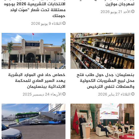
لمهرجان موازين
الانتخابات التشريعية 2026 بوجوه
مستقلة تحت شعار “صوّت لولد
الأحد 21 يونيو 2026
حومتك
الثلاثاء 9 يونيو 2026
بنسليمان: جدل حول طلب فتح
خصاص حاد في الموارد البشرية
محل لبيع المشروبات الكحولية
يهدد السير العادي للمحكمة
والسلطات تنفي الترخيص
الابتدائية ببنسليمان
الثلاثاء 27 يناير 2026
الأربعاء 24 ديسمبر 2025