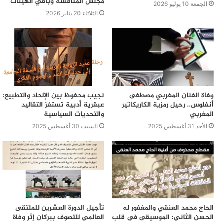
مجلس المنافسة وباقي الهيئات
الجمعة 10 يوليو 2026
الثلاثاء 20 يناير 2026
وفاة الفنان المغربي مصطفى
نجيب محفوظ بين الإلحاد والتطبيع:
أنفلوس.. رحيل رمزية الكاريكاتير
عبقرية أدبية تستفز التقاليد
المغربي
والتحديات السياسية
الأحد 31 أغسطس 2025
السبت 30 أغسطس 2025
الحاج محمد العنقي والمغفور له
تأجيل الدورة العشرين للملتقى
الحسن الثاني: الموسيقى في قلب
العالمي للتصوف ببركان إثر وفاة