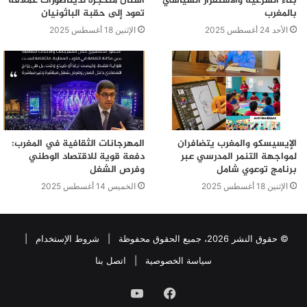
بناء الشرعية والاستقرار السياسي
أسنان متحجرة لديناصورات عملاقة
بالمغرب
تعود إلى حقبة الباثونيان
الأحد 24 أغسطس 2025
الإثنين 18 أغسطس 2025
الإيسيسكو والمغرب يتضافران
المهرجانات الثقافية في المغرب:
لمواجهة التنمر المدرسي عبر
دفعة قوية للاقتصاد الوطني
برنامج توعوي شامل
وفرص الشغل
الإثنين 18 أغسطس 2025
الخميس 14 أغسطس 2025
© حقوق النشر 2026، جميع الحقوق محفوظة |
شروط الإستخدام
|
سياسة الخصوصية
|
اتصل بنا
فيسبوك
يوتيوب