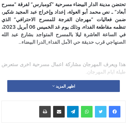
تحتضن مدينة الدار البيضاء مسرحية “كومبارس” لفرقة “مسرح
أبعاد” ـ نص محمد أبو العولة، إعداد وإخراج عبد المجيد شكير،
ضمن فعاليات “مهرجان الفرجة للمسرح الاحترافي” الذي
تنظمه مقاطعة الفداء، وذلك يوم غد الخميس 06 أبريل 2023،
في الساعة العاشرة ليلا بالمسرح المتواجد بشارع عبد الله
الصنهاجي قرب حديقة حي الأمل الفداء_الدرا البيضاء..
هذا ويعرف المهرجان مشاركة اعمال مسرحية اخرى ستعرض
طيلة ايام المهرجان.
اظهر المزيد
واتساب
تيلقرام
مشاركة عبر البريد
طباعة