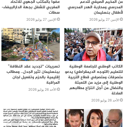
من المخيم الصيفي للدعم
عضواً بالمكتب الجهوي للاتحاد
المدرسي ومحاربة الهدر المدرسي
المغربي للشغل بجهة الدارالبيضاء–
لأطفال بنسليمان
سطات
الإثنين 27 يوليو 2026
الإثنين 27 يوليو 2026
الكاتب الوطني للجامعة الوطنية
تسريبات “تجديد عقد النظافة”
للتعليم (التوجه الديمقراطي) يدعو
ببنسليمان تثير الجدل.. ومطالب
متصرفات ومتصرفي قطاع التربية
إقليمية بالحزم وتفعيل لجان
الوطنية إلى مزيد من التعبئة
المراقبة
والنضال من أجل انتزاع مطالبهم
الأحد 26 يوليو 2026
العادلة
الأحد 26 يوليو 2026