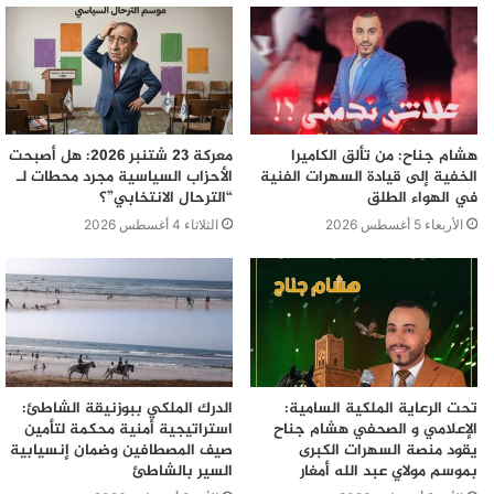
هشام جناح: من تألق الكاميرا
معركة 23 شتنبر 2026: هل أصبحت
الخفية إلى قيادة السهرات الفنية
الأحزاب السياسية مجرد محطات لـ
في الهواء الطلق
“الترحال الانتخابي”؟
الأربعاء 5 أغسطس 2026
الثلاثاء 4 أغسطس 2026
تحت الرعاية الملكية السامية:
الدرك الملكي ببوزنيقة الشاطئ:
الإعلامي و الصحفي هشام جناح
استراتيجية أمنية محكمة لتأمين
يقود منصة السهرات الكبرى
صيف المصطافين وضمان إنسيابية
بموسم مولاي عبد الله أمغار
السير بالشاطئ