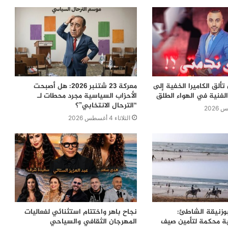
ألق الكاميرا الخفية إلى
معركة 23 شتنبر 2026: هل أصبحت
لفنية في الهواء الطلق
الأحزاب السياسية مجرد محطات لـ
“الترحال الانتخابي”؟
الثلاثاء 4 أغسطس 2026
بوزنيقة الشاطئ:
نجاح باهر واختتام استثنائي لفعاليات
ية محكمة لتأمين صيف
المهرجان الثقافي والسياحي