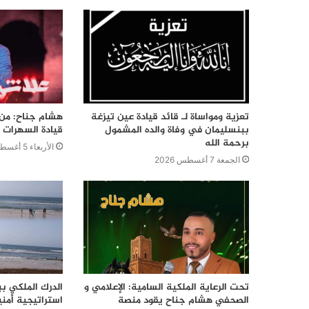
تعزية ومواساة لـ قائد قيادة عين تيزغة
هشام جناح: من ت
ببنسليمان في وفاة والده المشمول
قيادة السهرات ا
برحمة الله
الأربعاء 5 أغسطس 2026
الجمعة 7 أغسطس 2026
تحت الرعاية الملكية السامية: الإعلامي و
الدرك الملكي ب
الصحفي هشام جناح يقود منصة
استراتيجية أمن