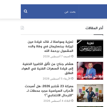
بحث
عن
أخر المقالات
تعزية ومواساة لـ قائد قيادة عين
تيزغة ببنسليمان في وفاة والده
المشمول برحمة الله
الجمعة 7 أغسطس 2026
هشام جناح: من تألق الكاميرا الخفية
إلى قيادة السهرات الفنية في الهواء
الطلق
الأربعاء 5 أغسطس 2026
معركة 23 شتنبر 2026: هل أصبحت
الأحزاب السياسية مجرد محطات لـ
“الترحال الانتخابي”؟
الثلاثاء 4 أغسطس 2026