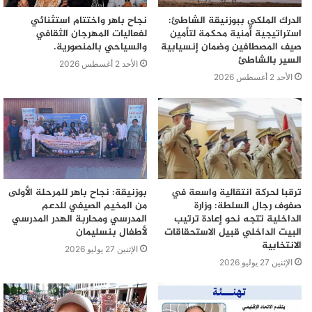
الدرك الملكي ببوزنيقة الشاطئ:
نجاح باهر واختتام استثنائي
استراتيجية أمنية محكمة لتأمين
لفعاليات المهرجان الثقافي
صيف المصطافين وضمان إنسيابية
والسياحي بالمنصورية.
السير بالشاطئ
الأحد 2 أغسطس 2026
الأحد 2 أغسطس 2026
ترقبا لحركة انتقالية واسعة في
بوزنيقة: نجاح باهر للمرحلة الأولى
صفوف رجال السلطة: وزارة
من المخيم الصيفي للدعم
الداخلية تتجه نحو إعادة ترتيب
المدرسي ومحاربة الهدر المدرسي
البيت الداخلي قبيل الاستحقاقات
لأطفال بنسليمان
الانتخابية
الإثنين 27 يوليو 2026
الإثنين 27 يوليو 2026