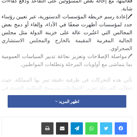
فعاليتها، مع إحالة بعض المسؤولين على التقاعد ودفع كفاءات
شابة.
🖊️إعادة رسم خريطة المؤسسات الدستورية، عبر تعيين رؤساء
جدد لمؤسسات أظهرت ضعفًا في الأداء، وإلغاء أو دمج بعض
المجالس التي اعتُبرت عالة على خزينة الدولة مثل مجلس
الجالية المغربية المقيمة بالخارج والمجلس الاستشاري
الصحراوي.
🖊️مواصلة الإصلاحات وتعزيز نجاعة تدبير السياسات العمومية
بما يتماشى مع أولويات المرحلة وتطلعات المواطنين.
تأتي هذه التحركات في ظرفية دقيقة تمر بها المملكة، حيث
تتطلب المرحلة تعزيز الإصلاحات وترسيخ الحكامة الجيدة في
مؤسسات الدولة. ويعكس تأجيل الاجتماعات الحكومية
اظهر المزيد
المعتادة وغياب البلاغ الأسبوعي عن رئاسة الحكومة، مؤشرات
واضحة على قرب انعقاد مجلس وزاري حاسم يقوده الملك
شخصيًا، وهو ما يؤكد أهمية القضايا المطروحة.
واتساب
تيلقرام
مشاركة عبر البريد
طباعة
كما يعكس التركيز على تعيينات في الإدارة الترابية رغبة في
ضخ دماء جديدة وتحسين الأداء الإداري على المستوى الجهوي