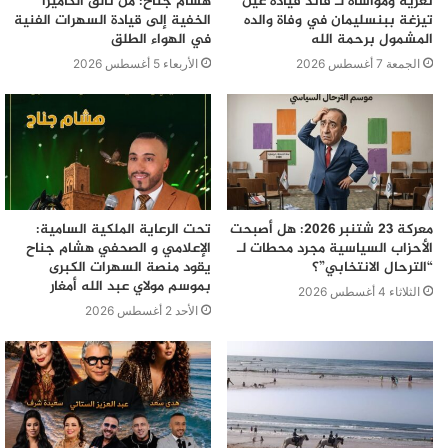
تعزية ومواساة لـ قائد قيادة عين
هشام جناح: من تألق الكاميرا
تيزغة ببنسليمان في وفاة والده
الخفية إلى قيادة السهرات الفنية
المشمول برحمة الله
في الهواء الطلق
الجمعة 7 أغسطس 2026
الأربعاء 5 أغسطس 2026
معركة 23 شتنبر 2026: هل أصبحت
تحت الرعاية الملكية السامية:
الأحزاب السياسية مجرد محطات لـ
الإعلامي و الصحفي هشام جناح
“الترحال الانتخابي”؟
يقود منصة السهرات الكبرى
بموسم مولاي عبد الله أمغار
الثلاثاء 4 أغسطس 2026
الأحد 2 أغسطس 2026