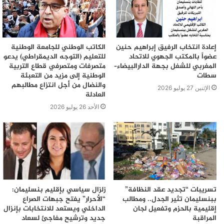
إعادة انتخاب الرفيق إبراهيم حنين
الكاتب الوطني للجامعة الوطنية
عضواً بالمكتب الجهوي للاتحاد
للتعليم (التوجه الديمقراطي) يدعو
المغربي للشغل بجهة الدارالبيضاء–
متصرفات ومتصرفي قطاع التربية
سطات
الوطنية إلى مزيد من التعبئة
والنضال من أجل انتزاع مطالبهم
الإثنين 27 يوليو 2026
العادلة
الأحد 26 يوليو 2026
تسريبات “تجديد عقد النظافة”
زلزال سياسي بإقليم بنسليمان:
ببنسليمان تثير الجدل.. ومطالب
“الأحرار” يفتح جبهات الصراع
إقليمية بالحزم وتفعيل لجان
الداخلي ويستعد للانتخابات بإنزال
المراقبة
جديد وترشيح مفاجئ لسعاد