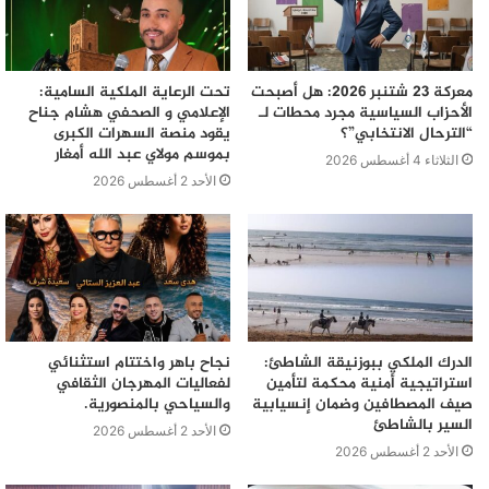
مدينة مغربية، وان جودة خدماتها تفوقت على شركات اوروبية
كسيطا المحمدية والدار البيضاء، هاتين المدينتين التي من
المحتمل ان تنال المجموعة صفقتهما لتدبير نفايات اكبر مدينة
معركة 23 شتنبر 2026: هل أصبحت
تحت الرعاية الملكية السامية:
مغربية.
الأحزاب السياسية مجرد محطات لـ
الإعلامي و الصحفي هشام جناح
“الترحال الانتخابي”؟
يقود منصة السهرات الكبرى
بموسم مولاي عبد الله أمغار
الثلاثاء 4 أغسطس 2026
الأحد 2 أغسطس 2026
الدرك الملكي ببوزنيقة الشاطئ:
نجاح باهر واختتام استثنائي
استراتيجية أمنية محكمة لتأمين
لفعاليات المهرجان الثقافي
صيف المصطافين وضمان إنسيابية
والسياحي بالمنصورية.
السير بالشاطئ
الأحد 2 أغسطس 2026
الأحد 2 أغسطس 2026