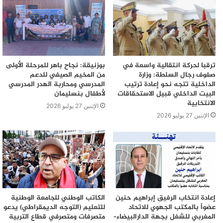
ترقبا لحركة انتقالية واسعة في
بوزنيقة: نجاح باهر للمرحلة الأولى
صفوف رجال السلطة: وزارة
من المخيم الصيفي للدعم
الداخلية تتجه نحو إعادة ترتيب
المدرسي ومحاربة الهدر المدرسي
البيت الداخلي قبيل الاستحقاقات
لأطفال بنسليمان
الانتخابية
الإثنين 27 يوليو 2026
الإثنين 27 يوليو 2026
إعادة انتخاب الرفيق إبراهيم حنين
الكاتب الوطني للجامعة الوطنية
عضواً بالمكتب الجهوي للاتحاد
للتعليم (التوجه الديمقراطي) يدعو
المغربي للشغل بجهة الدارالبيضاء–
متصرفات ومتصرفي قطاع التربية