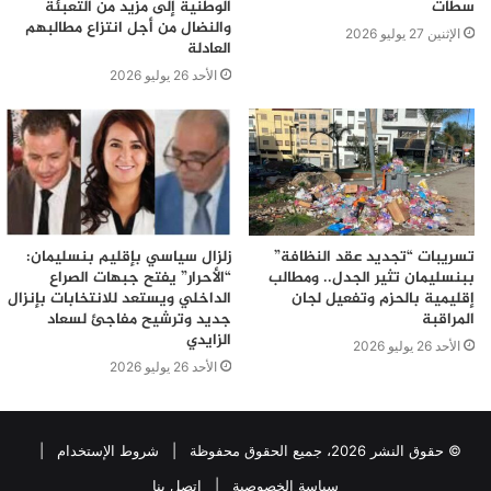
سطات
الوطنية إلى مزيد من التعبئة
والنضال من أجل انتزاع مطالبهم
الإثنين 27 يوليو 2026
العادلة
الأحد 26 يوليو 2026
ss.com/wp-content/uploads/2018/03/36f36658-
1ec2-4b09-be78-fa72368f1d7e.jpeg”>
تسريبات “تجديد عقد النظافة”
زلزال سياسي بإقليم بنسليمان:
ببنسليمان تثير الجدل.. ومطالب
“الأحرار” يفتح جبهات الصراع
إقليمية بالحزم وتفعيل لجان
الداخلي ويستعد للانتخابات بإنزال
المراقبة
جديد وترشيح مفاجئ لسعاد
الزايدي
الأحد 26 يوليو 2026
الأحد 26 يوليو 2026
© حقوق النشر 2026، جميع الحقوق محفوظة |
شروط الإستخدام
|
سياسة الخصوصية
|
اتصل بنا