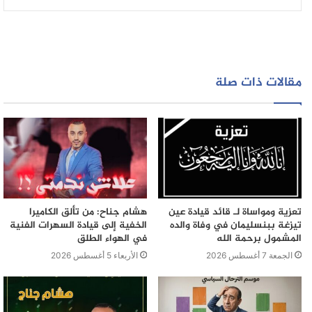
افرازا للنفايات بالولاية مؤكدا ان افراز الخرطوم وحدها 7 الف
طن في الخرطوم الكبرى مشيرا الى ان شركة اوزون اثببت
قدراتها وامكانياتها في مجال النظافة وان المجلس قد اوكل
امر النظافة للقطاع الخاص المقتدر وان اوزون اوفت
الاشتراطات المطلوبة واثبتت القدرة على التعامل مع النفايات
مقالات ذات صلة
واضاف خلال تدشين اسطول الآليات الجديدة لشركة اوزون
للنظافة بالساحة الخضراء في تصريحات صحفية نتطلع ان
تصبح هذه الشركة مسئولة كليا عن محلية الخرطوم نسبة
لنجاحها في تجارب كثيرة وحققت رضا المواطن مثمنا الجهود
التي تبذلها محلية الخرطوم وشركائها من القطاع الخاص
وشركة اوزون التي لم تخيب الرهان اثبتت انها تمتلك امكانيات
عالية وهو ما نفقده في الولايةمؤكدا سعي المجلس لطي ملف
تعزية ومواساة لـ قائد قيادة عين
هشام جناح: من تألق الكاميرا
النفايات خلال هذا العام على الاقل في محلية الخرطوم مؤكدا
تيزغة ببنسليمان في وفاة والده
الخفية إلى قيادة السهرات الفنية
ان محطة سوبا التي ستفتتح قريبا تفرغ 6 شاحنات في ربع
المشمول برحمة الله
في الهواء الطلق
ساعة لترفع الضغط عن محطة الرميلة بالاضافة لمحطة
الجمعة 7 أغسطس 2026
الأربعاء 5 أغسطس 2026
الاندلس والتي تفرغ 9 شاحنات لتصبح بذلك محطة الرميلة
احتياطية.
يشار ان مجموعة اوزون، تدبر ملف النظافة في ازيد من 58