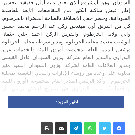
السودان، وهو المشروع الذي تعلق عليه آمال حقيقية لتحسين
إطار عيش ساكنة الكثير من المقاطعات اتابعة للعاصمة
السودانية. وحضر حفل الانطلاقة بالساحة الخضراء بالخرطوم،
كل من الفريق أول مهندس ركن عبد الرحيم محمد حسين
والي ولاية الخرطوم، والفريق الركن احمد علي عثمان
ابوشنب معتمد محلية الخرطوم ومدير شرطة محلية الخرطوم
ورئيس المدير العام لمجموعة أوزون للبيئة والخدمات عزيز
البدراوي والمدير العام لشركة أوزون السودان عادل القيسي
ومدير العلاقات العامة لشركة اوزون السودان السيد منير
معاوية علي وعدد من رؤساء الإدارات واللجان الشعبية بمحلية
الخرطوم . وأكد الرئيس المدير العام لمجموعة (أوزون للبيئة
والخدمات)، عزيز البدراوي في تصريح لعلاش بريس، أن
المجموعة، تتبع خطوات صاحب الجلالة الملك محمد السادس
اظهر المزيد
بالاستتمار بافريقيا، حيث ان المجموعة تنشط بكل من دولة
مالي والسودان، وانها بصدد الاستتمار في دول افريقيا اخرى.
وكشف رئيس المجلس الاعلى للبيئة والترقية الحضرية حسن
واتساب
تيلقرام
مشاركة عبر البريد
طباعة
اسماعيل ان محلية جبل اولياء والخرطوم اعلى المحليات